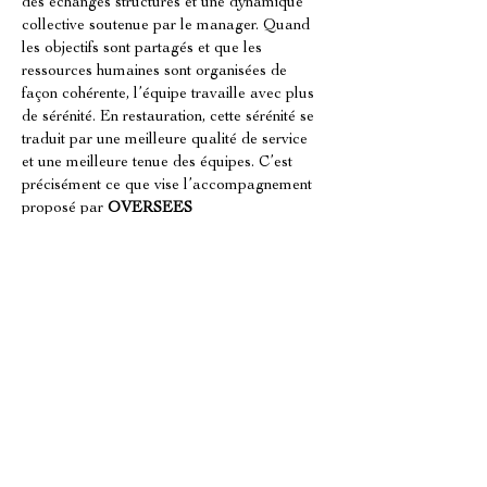
des échanges structurés et une dynamique 
collective soutenue par le manager. Quand 
les objectifs sont partagés et que les 
ressources humaines sont organisées de 
façon cohérente, l’équipe travaille avec plus 
de sérénité. En restauration, cette sérénité se 
traduit par une meilleure qualité de service 
et une meilleure tenue des équipes. C’est 
précisément ce que vise l’accompagnement 
proposé par 
OVERSEES 
INTERNATIONAL COACHING
.
Roadmap d’action: planifier les 
priorités sur 30, 60 et 90 jours
À Mulhouse
, une démarche efficace de 
fidelisation des équipes en restauration 
à 
Mulhouse
 se planifie par étapes. Chez 
OVERSEES INTERNATIONAL 
COACHING
, l’accompagnement se 
structure autour du management, de 