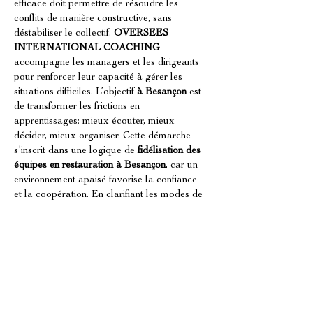
efficace doit permettre de résoudre les 
conflits de manière constructive, sans 
déstabiliser le collectif. 
OVERSEES 
INTERNATIONAL COACHING
accompagne les managers et les dirigeants 
pour renforcer leur capacité à gérer les 
situations difficiles. L’objectif 
à Besançon
 est 
de transformer les frictions en 
apprentissages: mieux écouter, mieux 
décider, mieux organiser. Cette démarche 
s’inscrit dans une logique de 
fidélisation des 
équipes en restauration à Besançon
, car un 
environnement apaisé favorise la confiance 
et la coopération. En clarifiant les modes de 
fonctionnement, vous réduisez l’usure et vous 
protégez la dynamique d’équipe.
Construire une culture d’équipe 
orientée service en restauration
À Besançon
, la culture d’équipe est un 