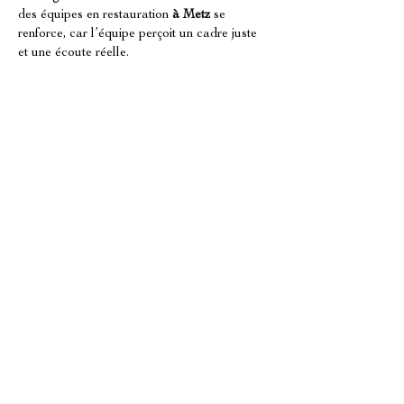
des équipes en restauration 
à Metz
 se 
renforce, car l’équipe perçoit un cadre juste 
et une écoute réelle.
Processus opérationnels : un cadre 
clair pour fidéliser à Metz
À Metz
, des processus opérationnels solides 
contribuent à la fidelisation des équipes en 
restauration 
à Metz
, car ils réduisent les 
zones floues. Dans une logique de human 
management, l’organisation ne doit pas 
rigidifier, mais sécuriser le quotidien. 
OVERSEES INTERNATIONAL 
COACHING
 oriente l’accompagnement vers 
des méthodes qui permettent aux managers 
d’organiser les ressources humaines et 
d’assurer le suivi des opérations. Un cadre 
clair simplifie la coordination entre service, 
équipe et management, et limite les 
incompréhensions qui fatiguent les équipes. 