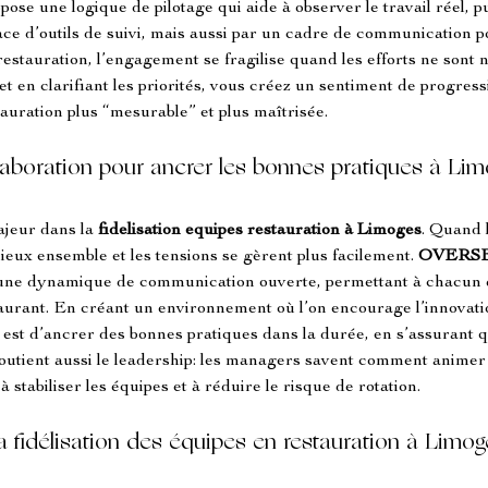
opose une logique de pilotage qui aide à observer le travail réel, pu
lace d’outils de suivi, mais aussi par un cadre de communication p
estauration, l’engagement se fragilise quand les efforts ne sont n
s et en clarifiant les priorités, vous créez un sentiment de progress
tauration plus “mesurable” et plus maîtrisée.
llaboration pour ancrer les bonnes pratiques à Li
ajeur dans la 
fidelisation equipes restauration
à Limoges
. Quand l
eux ensemble et les tensions se gèrent plus facilement. 
OVERSE
ia une dynamique de communication ouverte, permettant à chacun 
taurant. En créant un environnement où l’on encourage l’innovatio
t est d’ancrer des bonnes pratiques dans la durée, en s’assurant q
soutient aussi le leadership: les managers savent comment animer 
 stabiliser les équipes et à réduire le risque de rotation.
a fidélisation des équipes en restauration à Limog