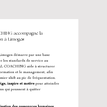
ING accompagne la
ion à Limoges
Limoges démarre par une base 
er les standards de service au 
COACHING aide à structurer 
formation et le management, afin 
ier shift au pic de fréquentation. 
rige, inspire et motive
 pour atteindre 
ions qui poussent à quitter 
isation des ressources humaines