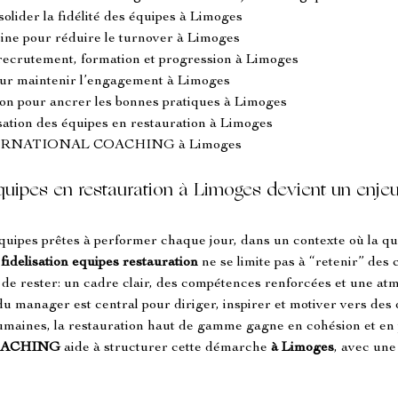
lider la fidélité des équipes à Limoges
isine pour réduire le turnover à Limoges
recrutement, formation et progression à Limoges
pour maintenir l’engagement à Limoges
tion pour ancrer les bonnes pratiques à Limoges
isation des équipes en restauration à Limoges
NTERNATIONAL COACHING à Limoges
équipes en restauration à Limoges devient un enjeu
équipes prêtes à performer chaque jour, dans un contexte où la qua
 
fidelisation equipes restauration
 ne se limite pas à “retenir” des c
 de rester: un cadre clair, des compétences renforcées et une atm
du manager est central pour diriger, inspirer et motiver vers des 
 humaines, la restauration haut de gamme gagne en cohésion et en
OACHING
 aide à structurer cette démarche 
à Limoges
, avec une