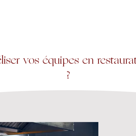
A propos
Services
Expertise
iser vos équipes en restaura
?