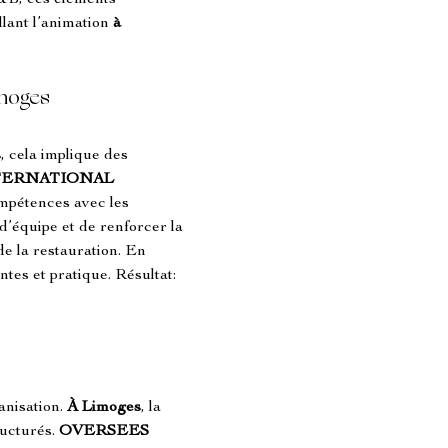
F&B, ces éléments 
lant l’animation 
à 
imoges
s
, cela implique des 
TERNATIONAL 
mpétences avec les 
’équipe et de renforcer la 
de la restauration. En 
tes et pratique. Résultat: 
anisation. 
À Limoges
, la 
ucturés. 
OVERSEES 