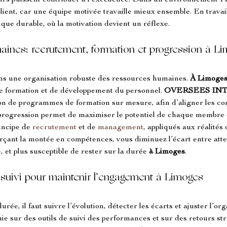
teurs puissent contribuer à l’excellence. Dans un environnement 
client, car une équipe motivée travaille mieux ensemble. En travail
que durable, où la motivation devient un réflexe.
aines: recrutement, formation et progression à L
sans une organisation robuste des ressources humaines. 
À Limoge
e formation et de développement du personnel. 
OVERSEES IN
n de programmes de formation sur mesure, afin d’aligner les co
progression permet de maximiser le potentiel de chaque membre d
incipe de 
recrutement
 et de 
management
, appliqués aux réalités 
rçant la montée en compétences, vous diminuez l’écart entre atten
 et plus susceptible de rester sur la durée 
à Limoges
.
 suivi pour maintenir l’engagement à Limoges
e, il faut suivre l’évolution, détecter les écarts et ajuster l’org
uie sur des outils de suivi des performances et sur des retours str