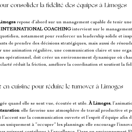
ur consolider la fidélité des équipes à Limoges
Limoges
 repose d’abord sur un management capable de tenir une l
 INTERNATIONAL COACHING
 intervient sur le management
uotidien, notamment pour renforcer un leadership solide et inspira
ts de prendre des décisions stratégiques, mais aussi de résoudre
ur une animation régulière, une communication claire et une orga
ens opérationnel, doit créer un environnement dynamique où chac
 clarté réduit la friction, améliore la coordination et soutient la fi
t en cuisine pour réduire le turnover à Limoges
ée quand elle se sent vue, écoutée et utile. 
À Limoges
, l’animati
stauration
: elle favorise une atmosphère de travail productive et po
t l’accent sur la communication ouverte et l’esprit d’équipe afin d
pas uniquement à “occuper” les plannings: elle encourage l’innovati