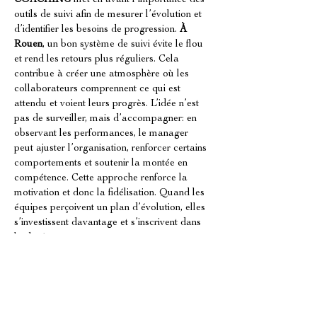
COACHING
 met en avant l’importance des 
outils de suivi afin de mesurer l’évolution et 
d’identifier les besoins de progression. 
À 
Rouen
, un bon système de suivi évite le flou 
et rend les retours plus réguliers. Cela 
contribue à créer une atmosphère où les 
collaborateurs comprennent ce qui est 
attendu et voient leurs progrès. L’idée n’est 
pas de surveiller, mais d’accompagner: en 
observant les performances, le manager 
peut ajuster l’organisation, renforcer certains 
comportements et soutenir la montée en 
compétence. Cette approche renforce la 
motivation et donc la fidélisation. Quand les 
équipes perçoivent un plan d’évolution, elles 
s’investissent davantage et s’inscrivent dans 
la durée.
Déployer une culture de collaboration 
en salle et en cuisine à Rouen
À Rouen
, la 
fidelisation equipes restauration