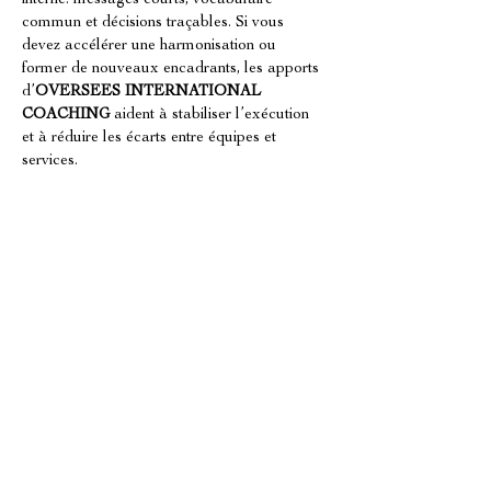
interne: messages courts, vocabulaire 
commun et décisions traçables. Si vous 
devez accélérer une harmonisation ou 
former de nouveaux encadrants, les apports 
d’
OVERSEES INTERNATIONAL 
COACHING
 aident à stabiliser l’exécution 
et à réduire les écarts entre équipes et 
services.
Spécificités de la restauration en 
franchise et du changement
Si votre activité 
à Saint-Denis
 s’inscrit dans 
une dynamique de 
franchise
, le 
management 
equipe restauration
 doit composer avec des 
standards d’enseigne et des réalités locales. 
La réussite vient de l’équilibre entre 
conformité et adaptation: respecter les règles 
clés, tout en ajustant le planning, la gestion 
de la demande et l’organisation terrain. Lors 
d’un changement (nouvelle carte, nouveau 
process, renforcement d’équipe), formalisez 