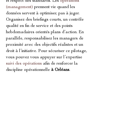
et respect des standards. Les 
opérations 
(management)
 prennent vie quand les 
données servent à optimiser, pas à juger. 
Organisez des briefings courts, un contrôle 
qualité en fin de service et des points 
hebdomadaires orientés plans d’action. En 
parallèle, responsabilisez les managers de 
proximité avec des objectifs réalistes et un 
droit à l’initiative. Pour sécuriser ce pilotage, 
vous pouvez vous appuyer sur l’expertise 
suivi des opérations
 afin de renforcer la 
discipline opérationnelle 
à Orléans
.
Adapter son management au modèle 
de franchise et à la croissance
Si votre activité 
à Orléans
 s’inscrit dans une 
dynamique de franchise, le management 
d’équipe en restauration 
à Orléans
 doit tenir 
compte de la standardisation et de la 
transmission. La 
franchise (commerce)