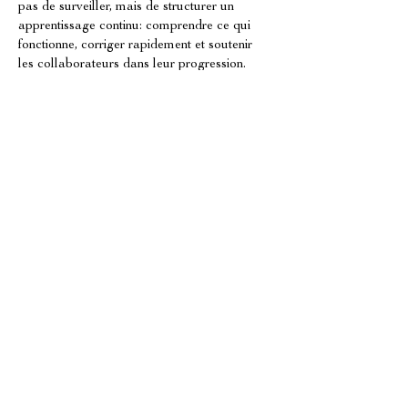
pas de surveiller, mais de structurer un 
apprentissage continu: comprendre ce qui 
fonctionne, corriger rapidement et soutenir 
les collaborateurs dans leur progression. 
Avec une boucle de feedback plus claire, les 
équipes se sentent mieux accompagnées, ce 
qui réduit le découragement et améliore la 
motivation. 
À Mouans-Sartoux
, ce 
mécanisme contribue directement à la 
fidélisation des équipes en restauration.
Accompagnement OVERSEES 
INTERNATIONAL COACHING à 
Mouans-Sartoux: méthode et résultats 
attendus
À Mouans-Sartoux
, 
OVERSEES 
INTERNATIONAL COACHING
 intervient 
pour créer un environnement de travail 
dynamique et stimulant, dans lequel les 
personnes sont encouragées à s épanouir. La 