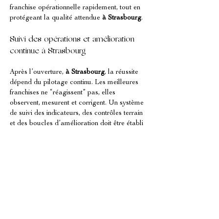
franchise opérationnelle rapidement, tout en 
protégeant la qualité attendue 
à Strasbourg
.
Suivi des opérations et amélioration 
continue à Strasbourg
Après l’ouverture, 
à Strasbourg
, la réussite 
dépend du pilotage continu. Les meilleures 
franchises ne “réagissent” pas, elles 
observent, mesurent et corrigent. Un système 
de suivi des indicateurs, des contrôles terrain 
et des boucles d’amélioration doit être établi 
dès le départ. Cela relève directement des 
opérations (management)
, car la 
performance se construit dans le quotidien: 
cuisson, service, hygiène, gestion des stocks 
et respect des standards. 
OVERSEES 
INTERNATIONAL COACHING
 met en 
place des rythmes de reporting, des points de 
contrôle et des actions correctives pour 
maintenir une qualité constante. Avec une 