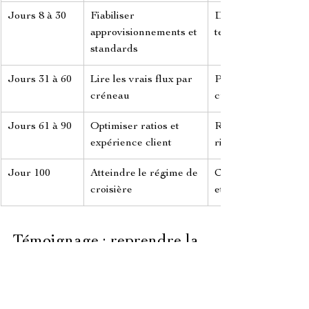
Jours 8 à 30
Fiabiliser 
Dérive des fiches 
approvisionnements et 
techniques
standards
Jours 31 à 60
Lire les vrais flux par 
Plannings calés sur 
créneau
curiosité initiale
Jours 61 à 90
Optimiser ratios et 
Relâchement des 
expérience client
rituels d'équipe
Jour 100
Atteindre le régime de 
Confondre nouveau
croisière
et fidélité
Témoignage : reprendre la 
main après une ouverture 
chaotique