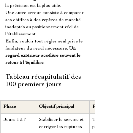
la précision est la plus utile.
Une autre erreur consiste à comparer 
ses chiffres à des repères de marché 
inadaptés au positionnement réel de 
l'établissement.
Enfin, vouloir tout régler seul prive le 
fondateur du recul nécessaire. 
Un 
regard extérieur accélère souvent le 
retour à l'équilibre
.
Tableau récapitulatif des 
100 premiers jours
Phase
Objectif principal
Point de vigilance
Jours 1 à 7
Stabiliser le service et 
Temps d'envoi en 
corriger les ruptures
plein coup de feu