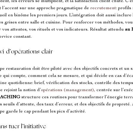
ent, les erreurs se multiplient, et la satisfaction client chute. C’
t l’accent sur une approche pragmatique de 
recrutement
: profil
ueil en binôme les premiers jours. L’intégration doit aussi inclure 
nes grises entre salle et cuisine. Pour renforcer vos méthodes, v
r vos attentes, vos rituels et vos indicateurs. Résultat attendu 
au 
ervice constant.
vi d’opérations clair
 restauration doit être piloté avec des objectifs concrets et un sui
e qui compte, comment cela se mesure, et qui décide en cas d’éca
ine quotidienne: brief, vérification des stocks, contrôle des temps 
e rejoint la notion d’
opérations (management)
, centrée sur l’exéc
OACHING
 structure ces routines pour transformer l’énergie terra
seuils d’attente, des taux d’erreur, et des objectifs de propreté. 
pe garde le cap pendant les pics d’activité.
s tuer l’initiative