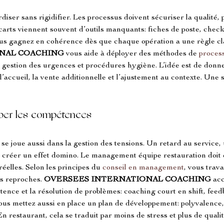
rdiser sans rigidifier. Les processus doivent sécuriser la qualité,
écarts viennent souvent d’outils manquants: fiches de poste, check
us gagnez en cohérence dès que chaque opération a une règle clai
NAL COACHING
 vous aide à déployer des méthodes de 
proces
 gestion des urgences et procédures hygiène. L’idée est de donne
 l’accueil, la vente additionnelle et l’ajustement au contexte. Une 
pper les compétences
ce se joue aussi dans la gestion des tensions. Un retard au servic
 créer un effet domino. Le management équipe restauration doit do
éelles. Selon les principes du 
conseil en management
, vous trava
es reproches. 
OVERSEES INTERNATIONAL COACHING
 ac
nce et la résolution de problèmes: coaching court en shift, feedb
Vous mettez aussi en place un plan de développement: polyvalence,
En restaurant, cela se traduit par moins de stress et plus de qualit