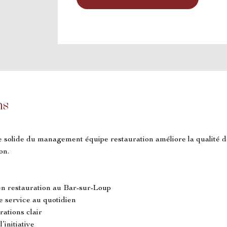
ns
ge solide du management équipe restauration améliore la qualité de
on.
en restauration au Bar-sur-Loup
e service au quotidien
rations clair
’initiative