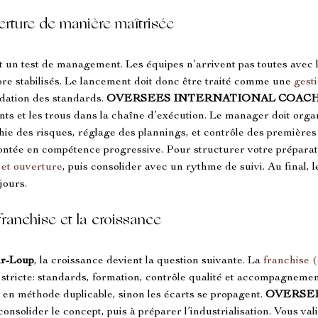
verture de manière maîtrisée
st un test de management. Les équipes n’arrivent pas toutes avec
ore stabilisés. Le lancement doit donc être traité comme une 
gesti
idation des standards. 
OVERSEES INTERNATIONAL COAC
ts et les trous dans la chaîne d’exécution. Le manager doit organ
aphie des risques, réglage des plannings, et contrôle des première
montée en compétence progressive. Pour structurer votre préparat
et ouverture
, puis consolider avec un rythme de suivi. Au final, 
jours.
franchise et la croissance
ur-Loup
, la croissance devient la question suivante. La 
franchise
stricte: standards, formation, contrôle qualité et accompagnem
 en méthode duplicable, sinon les écarts se propagent. 
OVERSEE
consolider le concept, puis à préparer l’industrialisation. Vous vali