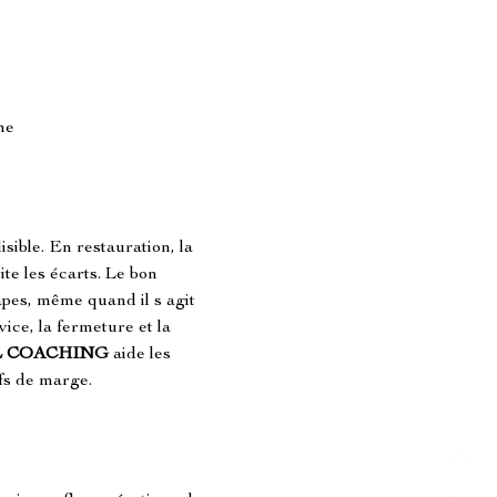
ne
sible. En restauration, la 
te les écarts. Le bon 
tapes, même quand il s agit 
vice, la fermeture et la 
L COACHING
 aide les 
ifs de marge.