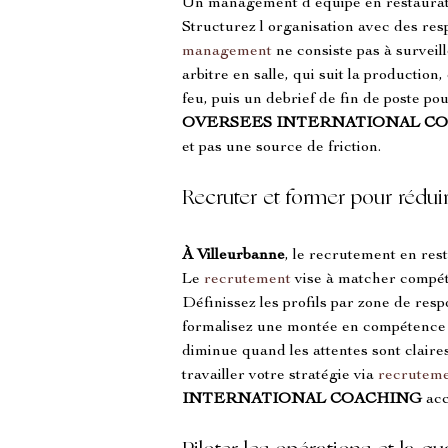
Un management d équipe en restaurat
Structurez l organisation avec des res
management
 ne consiste pas à surveil
arbitre en salle, qui suit la production
feu, puis un debrief de fin de poste pou
OVERSEES INTERNATIONAL C
et pas une source de friction.
Recruter et former pour réduir
À Villeurbanne
, le recrutement en re
Le 
recrutement
 vise à matcher compét
Définissez les profils par zone de resp
formalisez une montée en compétence p
diminue quand les attentes sont claire
travailler votre stratégie via 
recrutem
INTERNATIONAL COACHING
 ac