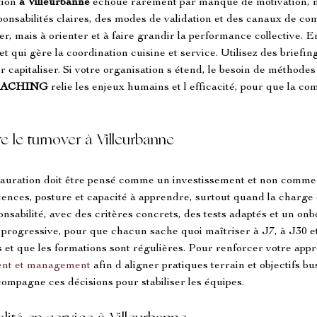
ion 
à Villeurbanne
 échoue rarement par manque de motivation, ma
ponsabilités claires, des modes de validation et des canaux de co
ler, mais à orienter et à faire grandir la performance collective. E
, et qui gère la coordination cuisine et service. Utilisez des briefi
r capitaliser. Si votre organisation s étend, le besoin de méthodes 
OACHING
 relie les enjeux humains et l efficacité, pour que la co
e le turnover à Villeurbanne
stauration doit être pensé comme un investissement et non comm
ences, posture et capacité à apprendre, surtout quand la charge e
onsabilité, avec des critères concrets, des tests adaptés et un on
rogressive, pour que chacun sache quoi maîtriser à J7, à J30 et
s et que les formations sont régulières. Pour renforcer votre app
ent et management
 afin d aligner pratiques terrain et objectifs bu
compagne ces décisions pour stabiliser les équipes.