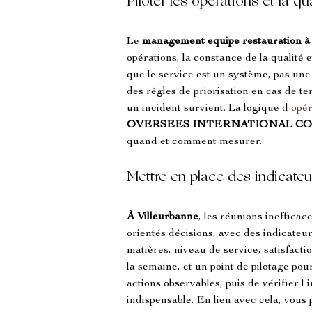
Piloter les opérations et la qu
Le 
management equipe restauration
à
opérations, la constance de la qualité 
que le service est un système, pas une 
des règles de priorisation en cas de te
un incident survient. La logique d 
opé
OVERSEES INTERNATIONAL C
quand et comment mesurer.
Mettre en place des indicateu
À Villeurbanne
, les réunions ineffica
orientés décisions, avec des indicateu
matières, niveau de service, satisfacti
la semaine, et un point de pilotage pour
actions observables, puis de vérifier 
indispensable. En lien avec cela, vou