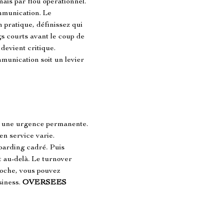
is par flou opérationnel. 
mmunication. Le 
n pratique, définissez qui 
ngs courts avant le coup de 
devient critique. 
mmunication soit un levier 
e une urgence permanente. 
n service varie. 
boarding cadré. Puis 
 au-delà. Le turnover 
roche, vous pouvez 
siness. 
OVERSEES 