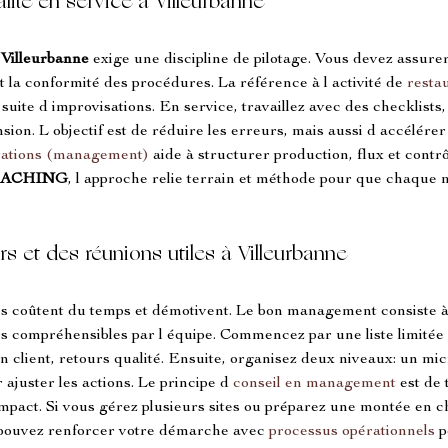
alité en service à Villeurbanne
 Villeurbanne
 exige une discipline de pilotage. Vous devez assurer
et la conformité des procédures. La référence à l activité de 
restau
suite d improvisations. En service, travaillez avec des checklists,
nsion. L objectif est de réduire les erreurs, mais aussi d accélérer
rations (management)
 aide à structurer production, flux et contrô
OACHING
, l approche relie terrain et méthode pour que chaque 
rs et des réunions utiles à Villeurbanne
ces coûtent du temps et démotivent. Le bon management consiste à t
rs compréhensibles par l équipe. Commencez par une liste limitée 
on client, retours qualité. Ensuite, organisez deux niveaux: un mi
 ajuster les actions. Le principe d 
conseil en management
 est de 
l impact. Si vous gérez plusieurs sites ou préparez une montée en 
s pouvez renforcer votre démarche avec 
processus opérationnels
 p