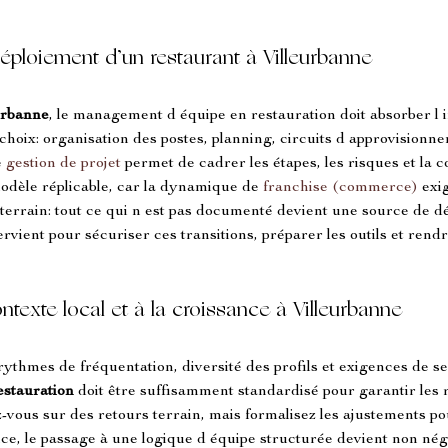
déploiement d’un restaurant à Villeurbanne
urbanne
, le management d équipe en restauration doit absorber l i
hoix: organisation des postes, planning, circuits d approvisionne
 
gestion de projet
 permet de cadrer les étapes, les risques et la 
odèle réplicable, car la dynamique de 
franchise (commerce)
 exi
té terrain: tout ce qui n est pas documenté devient une source de dé
tervient pour sécuriser ces transitions, préparer les outils et rendr
exte local et à la croissance à Villeurbanne
rythmes de fréquentation, diversité des profils et exigences de se
stauration
 doit être suffisamment standardisé pour garantir les r
z-vous sur des retours terrain, mais formalisez les ajustements po
e, le passage à une logique d équipe structurée devient non négoc