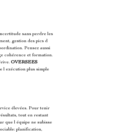
ncertitude sans perdre les 
ment, gestion des pics d 
coordination. Pensez aussi 
ge cohérence et formation. 
rive. 
OVERSEES 
e l exécution plus simple 
rvice élevées. Pour tenir 
ésultats, tout en restant 
ur que l équipe ne subisse 
iable: planification, 