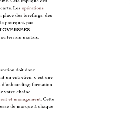
tème. Cela implique des 
carts. Les 
opérations 
n place des briefings, des 
le pourquoi, pas 
d’
OVERSEES 
au terrain nantais.
uration doit donc 
nt un entretien, c’est une 
s d’onboarding: formation 
r votre chaîne 
ment et management
. Cette 
omesse de marque à chaque 