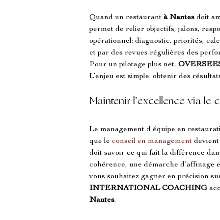
Quand un restaurant 
à Nantes
 doit a
permet de relier objectifs, jalons, res
opérationnel: diagnostic, priorités, cal
et par des revues régulières des perfor
Pour un pilotage plus net, 
OVERSEE
L’enjeu est simple: obtenir des résultat
Maintenir l’excellence via le
Le management d équipe en restaurat
que le 
conseil en management
 devient
doit savoir ce qui fait la différence d
cohérence, une démarche d’affinage est e
vous souhaitez gagner en précision sur
INTERNATIONAL COACHING
 ac
Nantes
.