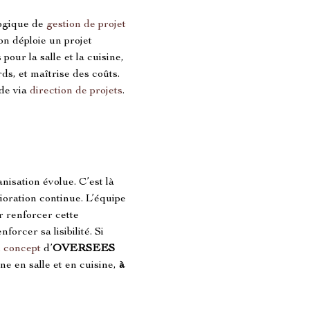
logique de 
gestion de projet
on déploie un projet 
our la salle et la cuisine, 
ds, et maîtrise des coûts. 
de via 
direction de projets
. 
nisation évolue. C’est là 
ioration continue. L’équipe 
r renforcer cette 
orcer sa lisibilité. Si 
u concept
 d’
OVERSEES 
 en salle et en cuisine, 
à 