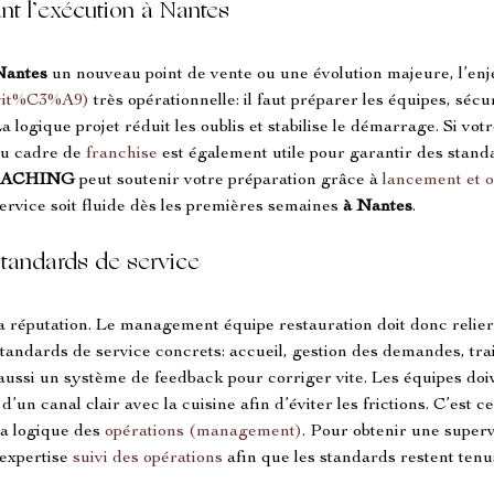
ant l’exécution à Nantes
Nantes
 un nouveau point de vente ou une évolution majeure, l’enje
ivit%C3%A9)
 très opérationnelle: il faut préparer les équipes, sécu
a logique projet réduit les oublis et stabilise le démarrage. Si vot
u cadre de 
franchise
 est également utile pour garantir des stan
OACHING
 peut soutenir votre préparation grâce à 
lancement et 
ervice soit fluide dès les premières semaines 
à Nantes
.
s standards de service
a réputation. Le management équipe restauration doit donc relier l
 standards de service concrets: accueil, gestion des demandes, tra
 aussi un système de feedback pour corriger vite. Les équipes doi
un canal clair avec la cuisine afin d’éviter les frictions. C’est ce
a logique des 
opérations (management)
. Pour obtenir une superv
expertise 
suivi des opérations
 afin que les standards restent ten