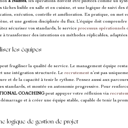
ion 
à Nantes
, les opérations doivent être pilotées comme un sys
tâches lisible en salle et en cuisine, et une logique de suivi des é
ication, exécution, contrôle et amélioration. En pratique, on met e
ène, et une gestion disciplinée du flux. L’équipe doit comprendre 
ez sécuriser vos standards, le service 
processus opérationnels
 
de à transformer des intentions en méthodes réplicables, adaptées 
liser les équipes
 peut fragiliser la qualité de service. Le management équipe resta
 une intégration structurée. Le 
recrutement
 n’est pas uniqueme
ure et de la capacité à tenir le rythme. Pensez aussi aux parcour
s standards, et montée en autonomie progressive. Pour renforce
TIONAL COACHING
 peut appuyer votre réflexion via 
recrute
e démarrage et à créer une équipe stable, capable de tenir la pr
ne logique de gestion de projet