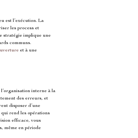
u est l’exécution. La 
riser les process et 
re stratégie implique une 
dards communs. 
ouverture
 et à une 
’organisation interne à la 
itement des erreurs, et 
vent disposer d’une 
 qui rend les opérations 
ision efficace, vous 
us, même en période 