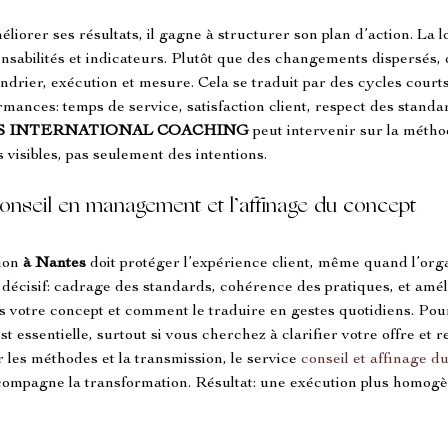
méliorer ses résultats, il gagne à structurer son plan d’action. La 
ponsabilités et indicateurs. Plutôt que des changements dispersés, 
endrier, exécution et mesure. Cela se traduit par des cycles courts p
mances: temps de service, satisfaction client, respect des standar
S INTERNATIONAL COACHING
 peut intervenir sur la métho
s visibles, pas seulement des intentions.
 conseil en management et l’affinage du concept
ion 
à Nantes
 doit protéger l’expérience client, même quand l’orga
 décisif: cadrage des standards, cohérence des pratiques, et amél
ans votre concept et comment le traduire en gestes quotidiens. Pou
ssentielle, surtout si vous cherchez à clarifier votre offre et renf
 les méthodes et la transmission, le service 
conseil et affinage d
compagne la transformation. Résultat: une exécution plus homogène