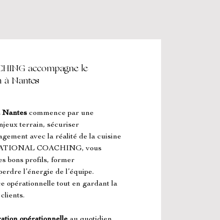
ING accompagne le
n à Nantes
à Nantes
 commence par une 
njeux terrain, sécuriser 
agement avec la réalité de la cuisine 
RNATIONAL COACHING, vous 
s bons profils, former 
perdre l’énergie de l’équipe. 
ce opérationnelle tout en gardant la 
clients.
ation opérationnelle
 au quotidien. 