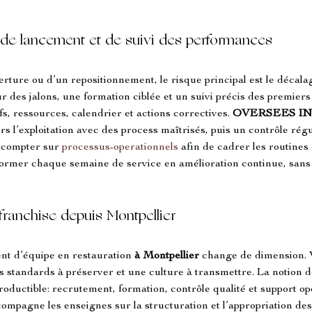
de lancement et de suivi des performances
verture ou d’un repositionnement, le risque principal est le décalag
 des jalons, une formation ciblée et un suivi précis des premiers 
fs, ressources, calendrier et actions correctives. 
OVERSEES I
ers l’exploitation avec des process maîtrisés, puis un contrôle régu
 compter sur 
processus-operationnels
 afin de cadrer les routines e
sformer chaque semaine de service en amélioration continue, sans
franchise depuis Montpellier
nt d’équipe en restauration 
à Montpellier
 change de dimension. V
es standards à préserver et une culture à transmettre. La notion d
ductible: recrutement, formation, contrôle qualité et support opé
compagne les enseignes sur la structuration et l’appropriation des