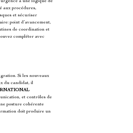
’urgence à une logique de 
té aux procédures, 
isques et sécuriser 
ire: point d’avancement, 
utines de coordination et 
 pouvez compléter avec 
gration. Si les nouveaux 
ix du candidat, il 
RNATIONAL 
nication, et contrôles de 
une posture cohérente 
rmation doit produire un 