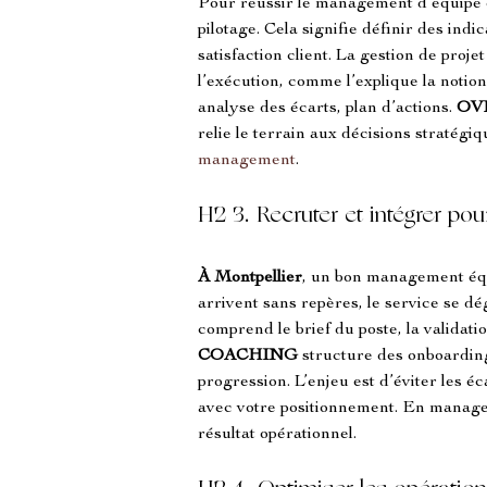
Pour réussir le management d’équipe 
pilotage. Cela signifie définir des ind
satisfaction client. La gestion de proje
l’exécution, comme l’explique la notion
analyse des écarts, plan d’actions. 
OV
relie le terrain aux décisions stratég
management
.
H2 3. Recruter et intégrer pou
À Montpellier
, un bon management équi
arrivent sans repères, le service se dé
comprend le brief du poste, la validat
COACHING
 structure des onboardin
progression. L’enjeu est d’éviter les 
avec votre positionnement. En manage
résultat opérationnel.