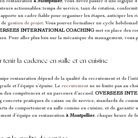
en restauration 
à Montpellier
, vous devez passer d’une logique d
icateurs actionnables: temps de service, taux de rotation, conformi
t apporte un cadre fiable pour organiser les étapes, anticiper les r
 de 
gestion de projet
. Vous pouvez formaliser un cycle hebdomada
ERSEES INTERNATIONAL COACHING
 met en place des ro
iques. Pour aller plus loin sur la mécanique du management, vous
r tenir la cadence en salle et en cuisine
pe restauration dépend de la qualité du recrutement et de l’inté
grade et l’équipe s’épuise. Le 
recrutement
 ne se limite pas au cho
ion des compétences et un parcours d’accueil. 
OVERSEES INTE
g concrets: pratiques de caisse ou de service, standards de commu
écarts de comportement en salle comme en cuisine, et de garantir 
ment d’équipe en restauration 
à Montpellier
, chaque heure de fo