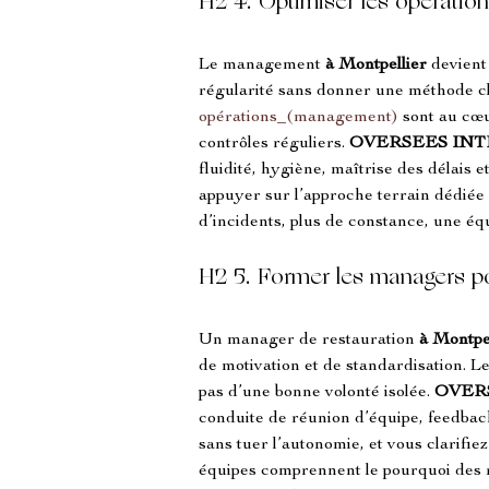
H2 4. Optimiser les opérations
Le management 
à Montpellier
 devient
régularité sans donner une méthode clai
opérations_(management)
 sont au cœu
contrôles réguliers. 
OVERSEES IN
fluidité, hygiène, maîtrise des délais 
appuyer sur l’approche terrain dédié
d’incidents, plus de constance, une équ
H2 5. Former les managers po
Un manager de restauration 
à Montpe
de motivation et de standardisation. Le
pas d’une bonne volonté isolée. 
OVER
conduite de réunion d’équipe, feedback
sans tuer l’autonomie, et vous clarifie
équipes comprennent le pourquoi des rè