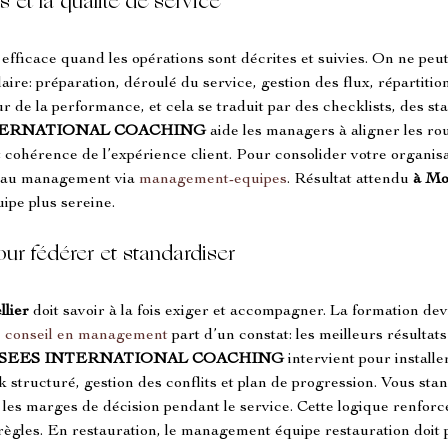
 et la qualité de service
 efficace quand les opérations sont décrites et suivies. On ne pe
re: préparation, déroulé du service, gestion des flux, répartitio
r de la performance, et cela se traduit par des checklists, des st
TERNATIONAL COACHING
 aide les managers à aligner les rout
et cohérence de l’expérience client. Pour consolider votre organis
e au management via 
management-equipes
. Résultat attendu 
à Mo
ipe plus sereine.
ur fédérer et standardiser
llier
 doit savoir à la fois exiger et accompagner. La formation devi
 
conseil en management
 part d’un constat: les meilleurs résulta
SEES INTERNATIONAL COACHING
 intervient pour install
 structuré, gestion des conflits et plan de progression. Vous stan
z les marges de décision pendant le service. Cette logique renforce
gles. En restauration, le management équipe restauration doit pro