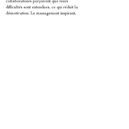
collaborateurs perçoivent que leurs 
difficultés sont entendues, ce qui réduit la 
démotivation. Le management inspirant, 
associé à une animation régulière, devient 
alors un bouclier contre le turnover.
Structurer des processus 
opérationnels pour soutenir les 
équipes à Roquefort-les-Pins
Une équipe reste plus facilement quand elle 
évolue dans un cadre opérationnel clair. 
À 
Roquefort-les-Pins
, la fidélisation des 
équipes en restauration dépend aussi de la 
qualité des processus. Quand les méthodes 
sont floues, les collaborateurs improvisent, 
se fatiguent et finissent par se désengager. 
OVERSEES INTERNATIONAL 
COACHING
 soutient la mise en place de 
processus opérationnels pour aligner les 
pratiques et faciliter l’exécution au quotidien. 