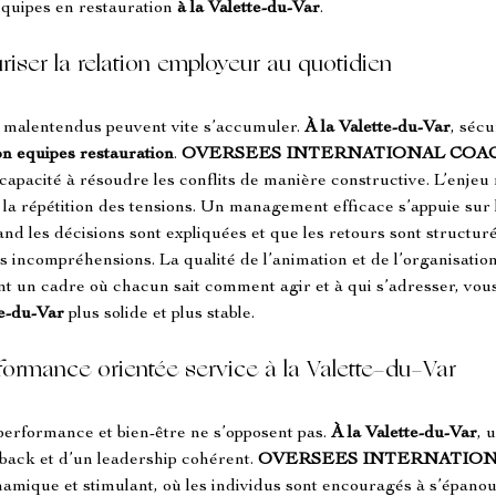
 équipes en restauration 
à la Valette-du-Var
.
riser la relation employeur au quotidien
es malentendus peuvent vite s’accumuler. 
À la Valette-du-Var
, sécu
ion equipes restauration
. 
OVERSEES INTERNATIONAL COA
capacité à résoudre les conflits de manière constructive. L’enjeu
la répétition des tensions. Un management efficace s’appuie sur l’é
 les décisions sont expliquées et que les retours sont structurés
es incompréhensions. La qualité de l’animation et de l’organisati
nt un cadre où chacun sait comment agir et à qui s’adresser, vous
te-du-Var
 plus solide et plus stable.
formance orientée service à la Valette-du-Var
performance et bien-être ne s’opposent pas. 
À la Valette-du-Var
, 
back et d’un leadership cohérent. 
OVERSEES INTERNATIO
mique et stimulant, où les individus sont encouragés à s’épanoui