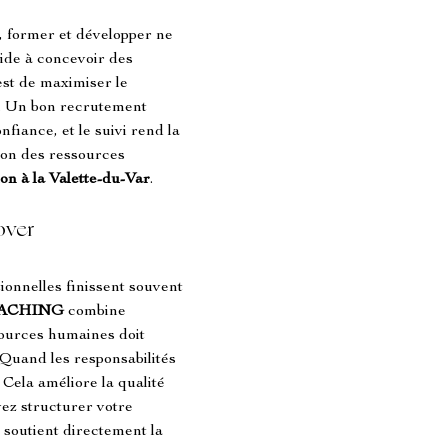
, former et développer ne 
aide à concevoir des 
st de maximiser le 
s. Un bon recrutement 
fiance, et le suivi rend la 
tion des ressources 
ion à la Valette-du-Var
.
over
ationnelles finissent souvent 
ACHING
 combine 
ources humaines doit 
Quand les responsabilités 
 Cela améliore la qualité 
ez structurer votre 
 soutient directement la 