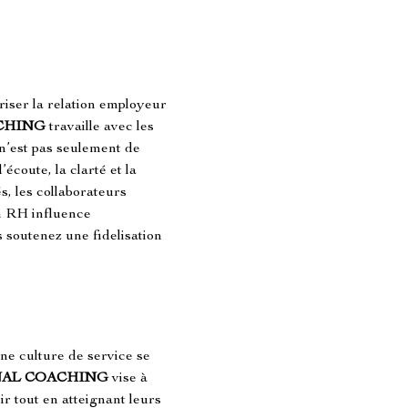
riser la relation employeur 
CHING
 travaille avec les 
 n’est pas seulement de 
coute, la clarté et la 
, les collaborateurs 
on RH influence 
 soutenez une fidelisation 
une culture de service se 
NAL COACHING
 vise à 
r tout en atteignant leurs 