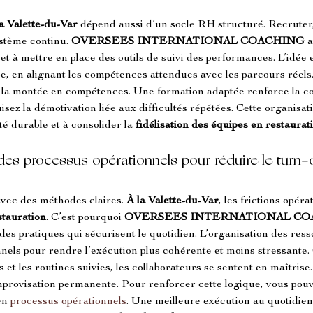
la Valette-du-Var
 dépend aussi d’un socle RH structuré. Recruter
stème continu. 
OVERSEES INTERNATIONAL COACHING
 
à mettre en place des outils de suivi des performances. L’idée e
e, en alignant les compétences attendues avec les parcours réel
e la montée en compétences. Une formation adaptée renforce la con
isez la démotivation liée aux difficultés répétées. Cette organisa
é durable et à consolider la 
fidélisation des équipes en restaurat
 des processus opérationnels pour réduire le turn-
avec des méthodes claires. 
À la Valette-du-Var
, les frictions opér
stauration
. C’est pourquoi 
OVERSEES INTERNATIONAL CO
 pratiques qui sécurisent le quotidien. L’organisation des ress
els pour rendre l’exécution plus cohérente et moins stressante. 
et les routines suivies, les collaborateurs se sentent en maîtrise.
mprovisation permanente. Pour renforcer cette logique, vous pouv
en 
processus opérationnels
. Une meilleure exécution au quotidien