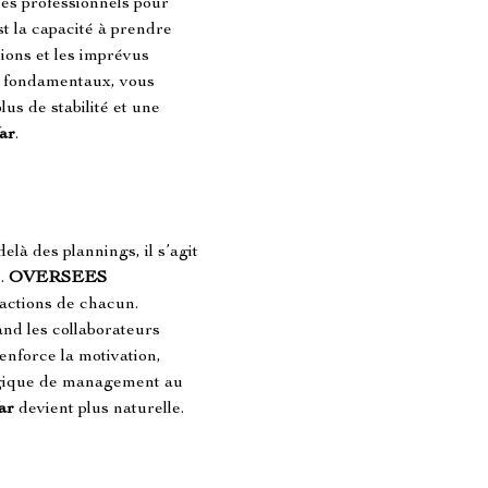
es professionnels pour 
st la capacité à prendre 
ions et les imprévus 
s fondamentaux, vous 
us de stabilité et une 
Var
.
delà des plannings, il s’agit 
. 
OVERSEES 
actions de chacun. 
and les collaborateurs 
enforce la motivation, 
logique de management au 
ar
 devient plus naturelle.