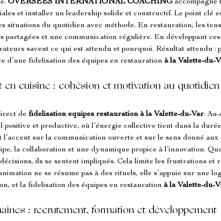
e. 
OVERSEES INTERNATIONAL COACHING
 accompagne l
s et installer un leadership solide et constructif. Le point clé e
es situations du quotidien avec méthode. En restauration, les tens
ités partagées et une communication régulière. En développant ce
teurs savent ce qui est attendu et pourquoi. Résultat attendu : pl
 d’une fidelisation des équipes en restauration 
à la Valette-du-
t en cuisine : cohésion et motivation au quotidien
irect de 
fidelisation equipes restauration
à la Valette-du-Var
. Au-
positive et productive, où l’énergie collective tient dans la durée
t l’accent sur la communication ouverte et sur le sens donné aux 
équipe, la collaboration et une dynamique propice à l’innovation. Qu
cisions, ils se sentent impliqués. Cela limite les frustrations et r
imation ne se résume pas à des rituels, elle s’appuie sur une 
n, et la fidelisation des équipes en restauration 
à la Valette-du-V
aines : recrutement, formation et développement