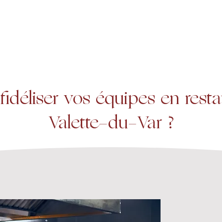
A propos
Services
Expertise
déliser vos équipes en restau
Valette-du-Var ?