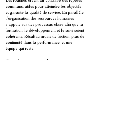
Les routines créent au contraire des repères 
communs, utiles pour atteindre les objectifs 
et garantir la qualité de service. En parallèle, 
l’organisation des ressources humaines 
s’appuie sur des processus clairs afin que la 
formation, le développement et le suivi soient 
cohérents. Résultat: moins de friction, plus de 
continuité dans la performance, et une 
équipe qui reste.
Quand et comment lancer un 
accompagnement à la Turbie
À la Turbie
, vous pouvez lancer un 
accompagnement 
OVERSEES 
INTERNATIONAL COACHING
 dès que 
vous identifiez des signes de fragilisation: 
turnover, baisse de motivation, difficultés de 
coordination ou incohérences entre équipes. 
Le démarrage se fait sur la base des réalités 
du terrain. L’accompagnement vise à 