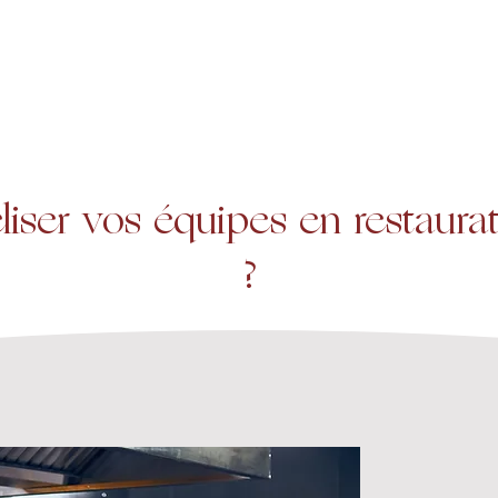
A propos
Services
Expertise
iser vos équipes en restaura
?