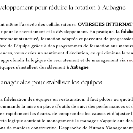
veloppement pour réduire la rotation à Aubagne
nt même l’arrivée des collaborateurs. 
OVERSEES INTERNAT
ir pour le recrutement et le développement. En pratique, la 
fideli
rutement structuré, formation adaptée et parcours de progression. 
bre de l’équipe grâce à des programmes de formation sur mesur
ences, vous créez un sentiment d’évolution, ce qui diminue la tent
 approfondir la logique de recrutement et de management via 
re
quipes s’installent durablement 
à Aubagne
.
anagériales pour stabiliser les équipes
la fidelisation des équipes en restauration, il faut piloter au quotid
commande la mise en place d’outils de suivi des performances et 
ier rapidement les écarts, de comprendre les causes et d’ajuster l
tte logique soutient le management: le manager s’appuie sur des 
ations de manière constructive. L’approche de Human Management v