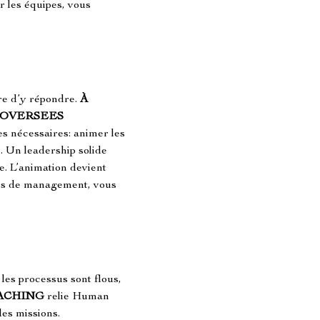
r les équipes, vous 
e d’y répondre. 
À 
OVERSEES 
es nécessaires: animer les 
 Un leadership solide 
pe. L’animation devient 
ues de management, vous 
les processus sont flous, 
ACHING
 relie Human 
es missions. 