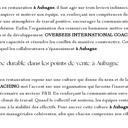
s en restauration 
à Aubagne
, il faut agir sur trois leviers indissoc
nspirer et motiver son équipe, en renforçant ses compétences de 
rer une atmosphère de travail positive, encourager la communicati
 cohésion. Enfin, l’organisation des ressources humaines: mettre e
n et de développement. 
OVERSEES INTERNATIONAL COAC
urs capacités et résoudre les conflits de manière constructive. Ce
el les collaborateurs s’épanouissent 
à Aubagne
.
ipe durable dans les points de vente à Aubagne
s en restauration repose sur une culture qui donne du sens et de l
OACHING
 met l’accent sur une organisation qui favorise l’innovati
 nécessaire au secteur F&B. En renforçant la communication ouver
limat de travail. Quand le collectif est soutenu, les équipes rest
bue à la stabilité des effectifs. Pour ancrer cette culture 
à Aubag
ques managériales cohérentes, afin que chacun comprenne son rôle