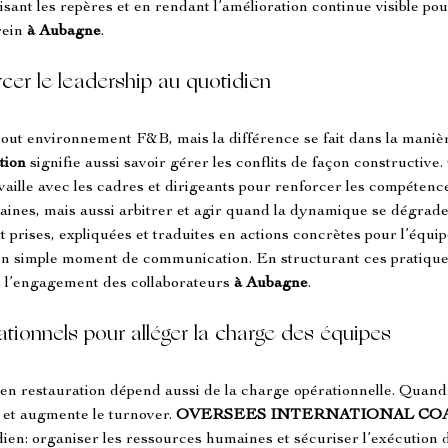
lisant les repères et en rendant l’amélioration continue visible pou
ein 
à Aubagne
.
rcer le leadership au quotidien
out environnement F&B, mais la différence se fait dans la manièr
tion
 signifie aussi savoir gérer les conflits de façon constructive. 
availle avec les cadres et dirigeants pour renforcer les compétenc
ines, mais aussi arbitrer et agir quand la dynamique se dégrade.
sont prises, expliquées et traduites en actions concrètes pour l’équi
u’un simple moment de communication. En structurant ces pratiq
ez l’engagement des collaborateurs 
à Aubagne
.
ationnels pour alléger la charge des équipes
es en restauration dépend aussi de la charge opérationnelle. Quand 
 et augmente le turnover. 
OVERSEES INTERNATIONAL CO
n: organiser les ressources humaines et sécuriser l’exécution d