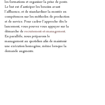
les formations et organiser la prise de poste. 
Le but est d’anticiper les besoins avant 
l’affluence, et de standardiser la montée en 
compétences sur les méthodes de production 
et de service. Pour cadrer l’approche dès le 
lancement, vous pouvez vous appuyer sur la 
démarche de 
recrutement-et-management
. 
En parallèle, nous préparons le 
management au quotidien afin de maintenir 
une exécution homogène, même lorsque la 
demande augmente.
Sécuriser la continuité opérationnelle 
après l’ouverture
L’ouverture n’est qu’une étape: la 
performance se construit après. 
À Sainte-
Maxime
, la saisonnalité oblige à consolider 
rapidement les indicateurs clés: productivité, 
qualité, maîtrise des coûts, régularité du 
service et satisfaction client. Le 