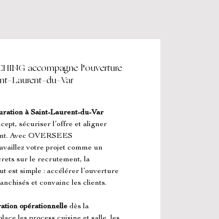
NG accompagne l'ouverture
aint-Laurent-du-Var
uration à Saint-Laurent-du-Var
pt, sécuriser l’offre et aligner 
lient. Avec OVERSEES 
lez votre projet comme un 
rets sur le recrutement, la 
ut est simple : accélérer l’ouverture 
anchisés et convainc les clients.
ation opérationnelle
 dès la 
ce les process cuisine et salle, les 