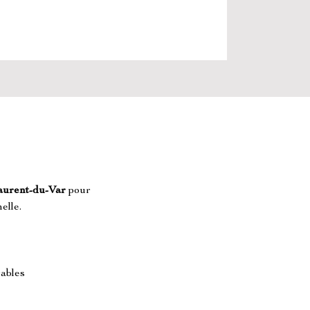
aurent-du-Var
 pour 
elle.
ables