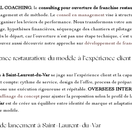
L COACHING
, le 
consulting pour ouverture de franchise restau
anagement et de méthode. Le 
conseil en management
 vise à struc
organiser les leviers de performance. Nous transformons votre ambi
age, hypothèses financières, séquençage des chantiers et pilotage
dès le départ, car l’ouverture n’est pas une étape technique, c’est
ouvez aussi découvrir notre approche sur 
développement de fran
nce restauration: du modèle à l’expérience client
n 
à Saint-Laurent-du-Var
 se juge sur l’expérience client et la cap
t compte: rythme de service, design de l’offre, process de prépara
pose une exécution rigoureuse et répétable. 
OVERSEES INTER
 affinage du concept
 pour ajuster la proposition selon le profil de l
Var
 est de créer un équilibre entre identité de marque et adaptat
le modèle.
g de lancement à Saint-Laurent-du-Var