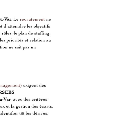
du-Var
. Le 
recrutement
 ne 
 d’atteindre les objectifs 
rôles, le plan de staffing, 
des priorités et relation au 
ion ne soit pas un 
anagement)
 exigent des 
RSEES 
du-Var
, avec des critères 
ux et la gestion des écarts. 
identifier tôt les dérives, 