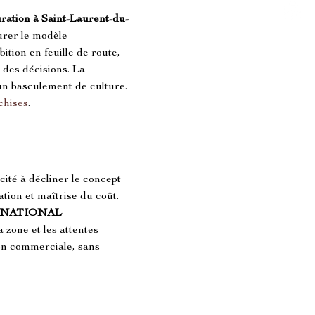
ration à Saint-Laurent-du-
turer le modèle 
tion en feuille de route, 
 des décisions. La 
 un basculement de culture. 
chises
.
acité à décliner le concept 
tion et maîtrise du coût. 
NATIONAL 
a zone et les attentes 
ion commerciale, sans 