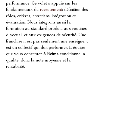
performance. Ce volet s appuie sur les 
fondamentaux du 
recrutement
: définition des 
rôles, critères, entretiens, intégration et 
évaluation. Nous intégrons aussi la 
formation au standard produit, aux routines 
d accueil et aux exigences de sécurité. Une 
franchise n est pas seulement une enseigne, c 
est un collectif qui doit performer. L équipe 
que vous constituez 
à Reims
 conditionne la 
qualité, donc la note moyenne et la 
rentabilité.
Développement de franchise et 
conformité: franchir les bonnes étapes 
à Reims
Le développement de franchise 
à Reims
nécessite un enchaînement d étapes 
maîtrisées: validation du site, respect des 
standards, organisation des fournisseurs, 
cadrage des coûts et sécurisation des 