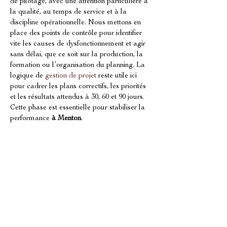
de pilotage, avec une attention particulière à 
la qualité, au temps de service et à la 
discipline opérationnelle. Nous mettons en 
place des points de contrôle pour identifier 
vite les causes de dysfonctionnement et agir 
sans délai, que ce soit sur la production, la 
formation ou l’organisation du planning. La 
logique de 
gestion de projet
 reste utile ici 
pour cadrer les plans correctifs, les priorités 
et les résultats attendus à 30, 60 et 90 jours. 
Cette phase est essentielle pour stabiliser la 
performance 
à Menton
.
Accompagnement sur mesure avec 
OVERSEES INTERNATIONAL 
COACHING à Menton
Chaque franchise restauration a ses 
contraintes: produit, réseau, niveau de 
délégation, rythme des validations et 
calendrier d’ouverture. 
À Menton
, notre 