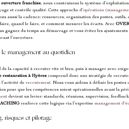
 ouverture franchise
, nous construisons le système d’exploitation
oyage et contrôle qualité. Cette approche d’
opérations (manageme
ons aussi la cadence: ressources, organisation des postes, outils, 
aire, quand le faire, et comment mesurer les écarts. Avec 
OVER
ous gagnez du temps au démarrage et vous évitez les ajustements
vant l’ouverture.
er le management au quotidien
d de la capacité à recruter vite et bien, puis à manager avec exigen
e restauration à Hyères
 comprend donc une stratégie de recruteme
l’activité de 
recrutement
. Nous vous aidons à définir les postes cr
tion pour que les compétences soient opérationnelles avant la péri
ent
 devient un levier: standards, réunions, supervision, feedback
OACHING
 renforce cette logique via l’expertise 
management d'éq
 risques et pilotage