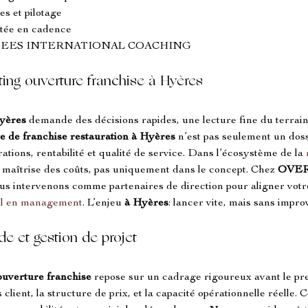
s et pilotage
ntée en cadence
OVERSEES INTERNATIONAL COACHING
ting ouverture franchise à Hyères
yères
 demande des décisions rapides, une lecture fine du terrai
e de franchise restauration à Hyères
 n’est pas seulement un dossi
ations, rentabilité et qualité de service. Dans l’écosystème de la 
a maîtrise des coûts, pas uniquement dans le concept. Chez 
OVER
ous intervenons comme partenaires de direction pour aligner votre 
il en management
. L’enjeu 
à Hyères
: lancer vite, mais sans improv
de et gestion de projet
ouverture franchise
 repose sur un cadrage rigoureux avant le pre
 client, la structure de prix, et la capacité opérationnelle réelle. C