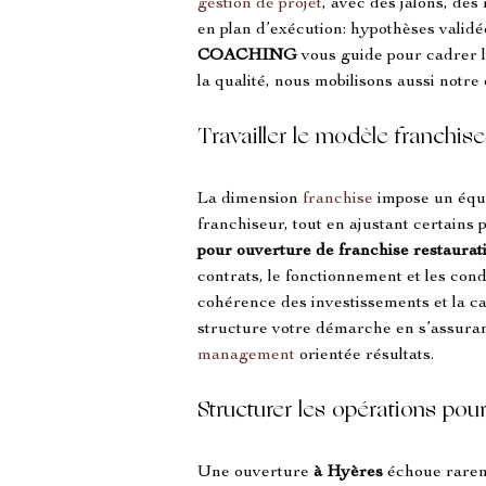
gestion de projet
, avec des jalons, de
en plan d’exécution: hypothèses validée
COACHING
 vous guide pour cadrer l
la qualité, nous mobilisons aussi notre 
Travailler le modèle franchise
La dimension 
franchise
 impose un équi
franchiseur, tout en ajustant certains p
pour ouverture de franchise restaurat
contrats, le fonctionnement et les cond
cohérence des investissements et la ca
structure votre démarche en s’assurant
management
 orientée résultats.
Structurer les opérations pou
Une ouverture 
à Hyères
 échoue rarem