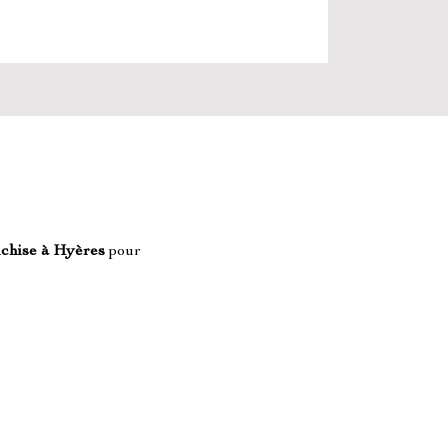
nchise
à Hyères
 pour 