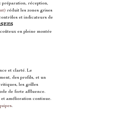
: préparation, réception, 
nt)
 réduit les zones grises 
contrôles et indicateurs de 
SEES 
 coûteux en pleine montée 
ce et clarté. Le 
nt, des profils, et un 
itiques, les grilles 
ode de forte affluence. 
 et amélioration continue. 
uipes
.