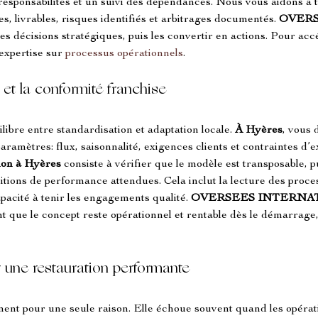
s responsabilités et un suivi des dépendances. Nous vous aidons à 
s, livrables, risques identifiés et arbitrages documentés. 
OVERS
es décisions stratégiques, puis les convertir en actions. Pour ac
expertise sur 
processus opérationnels
.
 et la conformité franchise
libre entre standardisation et adaptation locale. 
À Hyères
, vous
aramètres: flux, saisonnalité, exigences clients et contraintes d’ex
ion à Hyères
 consiste à vérifier que le modèle est transposable, pu
itions de performance attendues. Cela inclut la lecture des process
pacité à tenir les engagements qualité. 
OVERSEES INTERNA
 que le concept reste opérationnel et rentable dès le démarrage,
r une restauration performante
ent pour une seule raison. Elle échoue souvent quand les opératio