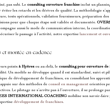
isé, pas subi. Le 
consulting ouverture franchise
 inclut un plannin
r éviter les retards et les dérives de qualité. La méthodologie s’ap
ture, tests opérationnels, validation fournisseurs, préparation des
isions pour que chaque étape soit validée et documentée. 
OVERS
compagne aussi le mode de communication interne, la coordination
curiser le passage à l’activité, notre expertise 
lancement et ouv
s et montée en cadence
eurs points 
à Hyères
 ou au-delà, le 
consulting pour ouverture de 
ilité. Un modèle se développe quand il est standardisé, suivi et pil
que de développement de franchises, en consolidant les apprentis
s’appuie sur des méthodes de 
conseil en management
 orientées p
ctives. Le pilotage ne s’arrête pas à l’ouverture, il se prolonge 
EES INTERNATIONAL COACHING
 mobilise son savoir-faire 
expertise 
développement de franchises
.