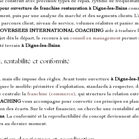
se construit avec précision: types de repas, rythme de fréquentatio
pour ouverture de franchise restauration à Digne-les-Bains
 com
ment, puis par une analyse du marché et des segments clients. L’ob
, parcours client, niveau de service, volumes réalistes et panier 
OVERSEES INTERNATIONAL COACHING
 aide à traduire 
et dès le départ, le recours à un 
conseil en management
 permet d
té terrain 
à Digne-les-Bains
.
 rentabilité et conformité
, mais elle impose des règles. Avant toute ouverture 
à Digne-les-
quer le modèle: périmètre d’exploitation, standards à respecter, dro
 centrale: la 
franchise (commerce)
, qui structure la relation ent
OACHING
 vous accompagne pour convertir ces principes en plans
ion des écarts. Sur le volet financier, on cherche une rentabilité 
ns
. La conformité et la reproductibilité du concept deviennent alo
ies au dernier moment.