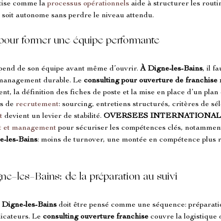
tise comme la 
processus opérationnels
 aide à structurer les routi
 soit autonome sans perdre le niveau attendu.
our former une équipe performante
pend de son équipe avant même d’ouvrir. 
À Digne-les-Bains
, il 
 management durable. Le 
consulting pour ouverture de franchise 
nt, la définition des fiches de poste et la mise en place d’un plan
s de 
recrutement
: sourcing, entretiens structurés, critères de sé
t
 devient un levier de stabilité. 
OVERSEES INTERNATIONAL
t et management
 pour sécuriser les compétences clés, notamment 
e-les-Bains
: moins de turnover, une montée en compétence plus ra
ne-les-Bains: de la préparation au suivi
 Digne-les-Bains
 doit être pensé comme une séquence: préparati
icateurs. Le 
consulting ouverture franchise
 couvre la logistique 