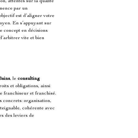
n, attentes sur la qualité 
mence par un 
jectif est d’aligner votre 
moyen. En s’appuyant sur 
le concept en décisions 
’arbitrer vite et bien 
Bains
, le 
consulting 
its et obligations, ainsi 
re franchiseur et franchisé. 
 concrets: organisation, 
atteignable, cohérente avec 
rs des leviers de 