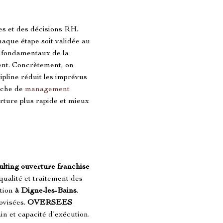
s et des décisions RH. 
haque étape soit validée au 
s fondamentaux de la 
ment. Concrètement, on 
ipline réduit les imprévus 
oche de 
management
erture plus rapide et mieux 
ulting ouverture franchise
qualité et traitement des 
tion 
à Digne-les-Bains
. 
visées. 
OVERSEES 
in et capacité d’exécution. 