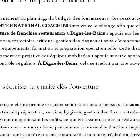
gestion des risques et coordination
tanément du planning, du budget, des fournisseurs, des ressource
INTERNATIONAL COACHING
 structure le pilotage afin que c
ture de franchise restauration à Digne-les-Bains
 s’appuie sur le
nces, trajectoire critique, gestion des risques et suivi d’avance
 équipements, formation et préparation opérationnelle. Cette disc
ement du projet et des équipes mobilisées s’appuie sur une appr
ontrôle réguliers. 
À Digne-les-Bains
, cela se traduit par une ouv
sécuriser la qualité dès l’ouverture
tique et une première saison solide tient aux processus. Le 
cons
travail: préparation, service, hygiène, gestion des flux, contrôle 
tout en optimisant les coûts, ce qui est essentiel pour la restaura
aitées comme un système, pas comme un ensemble d’actions impro
availle sur la cohérence entre standards franchise, réalité du terra