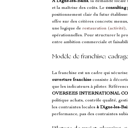
À Digne-les-Bains
, la demande locale 
et la maîtrise des coûts. Le 
consulting 
positionnement clair du futur établisse
offre sur des critères concrets: menus
une logique de 
restauration (activité)
, 
opérationnelles. Pour structurer le proj
entre ambition commerciale et faisabili
Modèle de franchise: cadrage,
La franchise est un cadre qui sécurise
ouverture franchise
 consiste à décorti
que les indicateurs à piloter. Référence
OVERSEES INTERNATIONAL C
politique achats, contrôle qualité, gest
les contraintes locales 
à Digne-les-Bai
performance, pas des contraintes sub