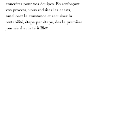
concrètes pour vos équipes. En renforçant 
vos process, vous réduisez les écarts, 
améliorez la constance et sécurisez la 
rentabilité, étape par étape, dès la première 
journée d activité 
à Biot
.
Déploiement, suivi et optimisation des 
résultats à Biot
L ouverture n est pas la fin du projet, c est le 
début du déploiement. 
À Biot
, les 
performances doivent être suivies avec 
méthode pour ajuster rapidement les leviers 
commerciaux et opérationnels. 
OVERSEES 
INTERNATIONAL COACHING
accompagne le 
consulting ouverture 
franchise
 par un plan de suivi: indicateurs, 
analyses, corrections et consolidation des 
apprentissages. Cette démarche s inscrit 
dans une logique de 
management
 orientée 
amélioration continue et cohérence. En 