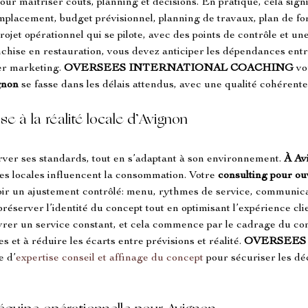
 pour maîtriser coûts, planning et décisions. En pratique, cela sig
’emplacement, budget prévisionnel, planning de travaux, plan de fo
ojet opérationnel qui se pilote, avec des points de contrôle et une
chise en restauration, vous devez anticiper les dépendances en
r marketing. 
OVERSEES INTERNATIONAL COACHING
 vo
gnon
 se fasse dans les délais attendus, avec une qualité cohérente
e à la réalité locale d’Avignon
ver ses standards, tout en s’adaptant à son environnement. 
À Av
ires locales influencent la consommation. Votre 
consulting pour ou
oir un ajustement contrôlé: menu, rythmes de service, communicat
préserver l’identité du concept tout en optimisant l’expérience cli
vrer un service constant, et cela commence par le cadrage du con
s et à réduire les écarts entre prévisions et réalité. 
OVERSEES
e d’
expertise conseil et affinage du concept
 pour sécuriser les dé