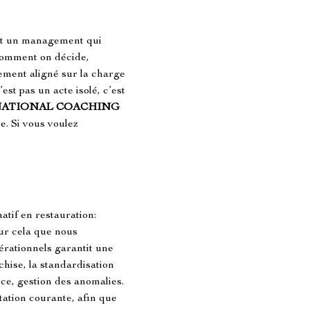
faut un management qui 
 comment on décide, 
ement aligné sur la charge 
’est pas un acte isolé, c’est 
NATIONAL COACHING
. Si vous voulez 
atif en restauration: 
our cela que nous 
rationnels garantit une 
hise, la standardisation 
ce, gestion des anomalies. 
tation courante, afin que 