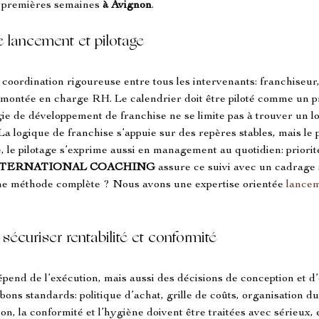
s premières semaines 
à Avignon
.
 lancement et pilotage
oordination rigoureuse entre tous les intervenants: franchiseur, 
ontée en charge RH. Le calendrier doit être piloté comme un pr
e de développement de franchise ne se limite pas à trouver un loc
 La logique de franchise s’appuie sur des repères stables, mais le p
 le pilotage s’exprime aussi en management au quotidien: priorité
NTERNATIONAL COACHING
 assure ce suivi avec un cadrage 
une méthode complète ? Nous avons une expertise orientée 
lancem
écuriser rentabilité et conformité
 dépend de l’exécution, mais aussi des décisions de conception et d
 bons standards: politique d’achat, grille de coûts, organisation du 
ion, la conformité et l’hygiène doivent être traitées avec sérieux,