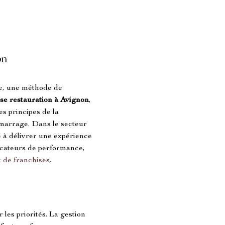
on
de, une méthode de 
se restauration à Avignon
, 
s principes de la 
émarrage. Dans le secteur 
té à délivrer une expérience 
icateurs de performance, 
 de franchises
.
r les priorités. La gestion 