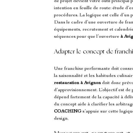
de projet devient votre outil principal
intention en feuille de route: étude d
procédures. La logique est celle d’un pr
Dans le cadre d’une ouverture de fran
équipements, recrutement et calendrie
séquences pour que l’ouverture 
à Avi
Adapter le concept de franchis
Une franchise performante doit conser
la saisonnalité et les habitudes culina
restauration à Avignon
 doit donc prév
d’approvisionnement. L’objectif est de 
dépend fortement de la capacité à déli
du concept aide à clarifier les arbitrage
COACHING
 s’appuie sur cette logiqu
design. 