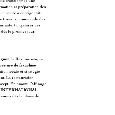
nifie transformer une 
rmation et préparation des 
 capacité à corriger vite. 
tre travaux, commande des 
us aide à organiser ces 
 dès le premier jour.
ignon
, le flux touristique, 
verture de franchise 
ion locale et stratégie 
ent. La restauration 
cept. En amont, l’affinage 
 INTERNATIONAL 
cisions dès la phase de 