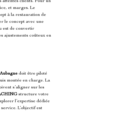
es attentes clients. Pour un 
ice, et marges. Le 
ept à la restauration de 
ner le concept avec une 
eu est de convertir 
les ajustements coûteux en 
 Aubagne
 doit être piloté 
puis montée en charge. La 
oivent s’aligner sur les 
ACHING
 structure votre 
plorer l’expertise dédiée 
service. L’objectif est 