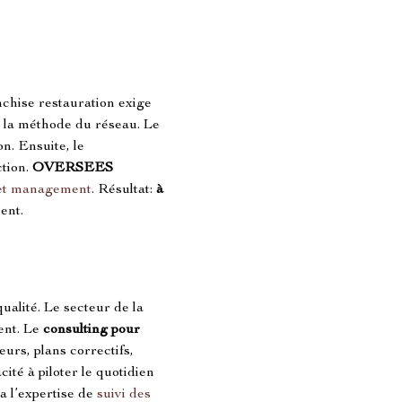
nchise restauration exige 
à la méthode du réseau. Le 
on. Ensuite, le 
tion. 
OVERSEES 
et management
. Résultat: 
à 
ent.
qualité. Le secteur de la 
ent. Le 
consulting pour 
eurs, plans correctifs, 
cité à piloter le quotidien 
a l’expertise de 
suivi des 