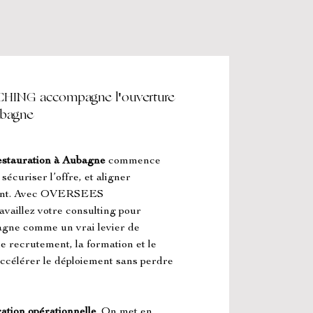
NG accompagne l'ouverture
ubagne
estauration à Aubagne
 commence 
écuriser l’offre, et aligner 
lient. Avec OVERSEES 
lez votre consulting pour 
agne comme un vrai levier de 
e recrutement, la formation et le 
 accélérer le déploiement sans perdre 
ation opérationnelle
. On met en 