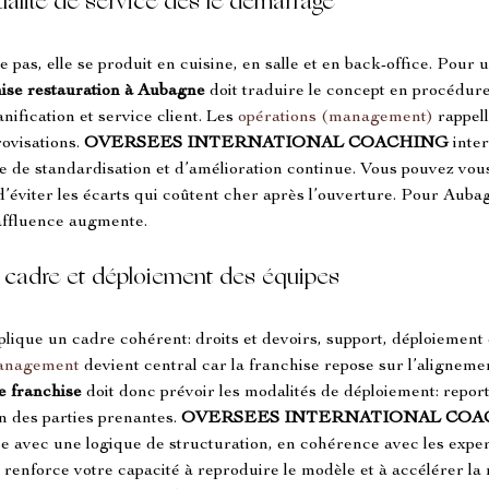
ualité de service dès le démarrage
pas, elle se produit en cuisine, en salle et en back-office. Pour 
hise restauration à Aubagne
 doit traduire le concept en procédures
nification et service client. Les 
opérations (management)
 rappell
visations. 
OVERSEES INTERNATIONAL COACHING
 inte
ue de standardisation et d’amélioration continue. Vous pouvez vo
 d’éviter les écarts qui coûtent cher après l’ouverture. Pour Aubag
affluence augmente.
 cadre et déploiement des équipes
plique un cadre cohérent: droits et devoirs, support, déploiement d
anagement
 devient central car la franchise repose sur l’alignement
e franchise
 doit donc prévoir les modalités de déploiement: reporti
n des parties prenantes. 
OVERSEES INTERNATIONAL COA
e avec une logique de structuration, en cohérence avec les exper
e renforce votre capacité à reproduire le modèle et à accélérer l