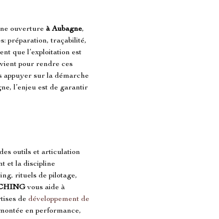
une ouverture 
à Aubagne
, 
: préparation, traçabilité, 
ent que l’exploitation est 
rvient pour rendre ces 
us appuyer sur la démarche 
ne, l’enjeu est de garantir 
es outils et articulation 
 et la discipline 
ng, rituels de pilotage, 
CHING
 vous aide à 
tises de 
développement de 
a montée en performance, 