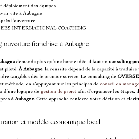
et déploiement des équipes
vrir vite à Aubagne
après l’ouverture
OVERSEES INTERNATIONAL COACHING
ng ouverture franchise à Aubagne
ubagne
 demande plus qu’une bonne idée: il faut un 
consulting po
t piloté. 
À Aubagne
, la réussite dépend de la capacité à traduire
ndre tangibles dès le premier service. Le consulting de 
OVERSE
et méthode, en s’appuyant sur les principes de 
conseil en manag
si d’une logique de 
gestion de projet
 afin d’organiser les étapes,
opres 
à Aubagne
. Cette approche renforce votre décision et clarifi
uration et modèle économique local