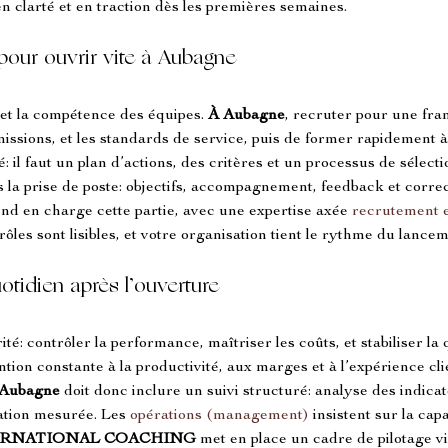
en clarté et en traction dès les premières semaines.
our ouvrir vite à Aubagne
é et la compétence des équipes. 
À Aubagne
, recruter pour une fra
 missions, et les standards de service, puis de former rapidement 
: il faut un plan d’actions, des critères et un processus de sélecti
s la prise de poste: objectifs, accompagnement, feedback et correc
end en charge cette partie, avec une expertise axée 
recrutement 
 rôles sont lisibles, et votre organisation tient le rythme du lancem
tidien après l’ouverture
ité: contrôler la performance, maîtriser les coûts, et stabiliser la 
tion constante à la productivité, aux marges et à l’expérience cli
à Aubagne
 doit donc inclure un suivi structuré: analyse des indicat
ation mesurée. Les 
opérations (management)
 insistent sur la capa
ERNATIONAL COACHING
 met en place un cadre de pilotage vi