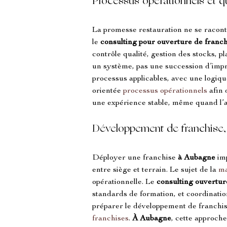
Processus opérationnels et q
La promesse restauration ne se raconte 
le 
consulting pour ouverture de franc
contrôle qualité, gestion des stocks, pla
un système, pas une succession d’impro
processus applicables, avec une logiq
orientée 
processus opérationnels
 afin
une expérience stable, même quand l’
Développement de franchise,
Déployer une franchise 
à Aubagne
 im
entre siège et terrain. Le sujet de la 
m
opérationnelle. Le 
consulting ouvertur
standards de formation, et coordinatio
préparer le développement de franchis
franchises
. 
À Aubagne
, cette approch