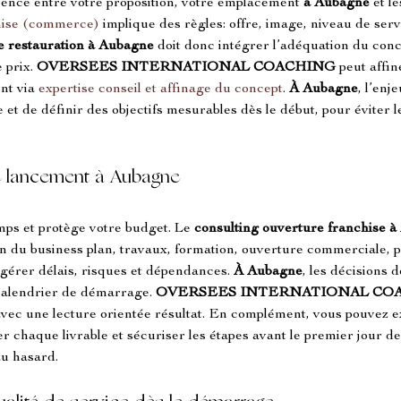
érence entre votre proposition, votre emplacement 
à Aubagne
 et l
hise (commerce)
 implique des règles: offre, image, niveau de serv
e restauration à Aubagne
 doit donc intégrer l’adéquation du conc
 prix. 
OVERSEES INTERNATIONAL COACHING
 peut affi
nt via 
expertise conseil et affinage du concept
. 
À Aubagne
, l’enj
 et de définir des objectifs mesurables dès le début, pour éviter 
de lancement à Aubagne
mps et protège votre budget. Le 
consulting ouverture franchise
à
tion du business plan, travaux, formation, ouverture commerciale, 
 gérer délais, risques et dépendances. 
À Aubagne
, les décisions d
 calendrier de démarrage. 
OVERSEES INTERNATIONAL CO
ec une lecture orientée résultat. En complément, vous pouvez ex
er chaque livrable et sécuriser les étapes avant le premier jour de 
au hasard.