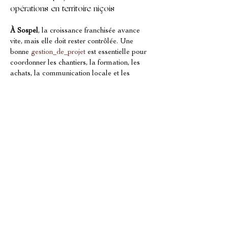
opérations en territoire niçois
À Sospel
, la croissance franchisée avance 
vite, mais elle doit rester contrôlée. Une 
bonne 
gestion_de_projet
 est essentielle pour 
coordonner les chantiers, la formation, les 
achats, la communication locale et les 
validations de conformité. 
OVERSEES 
INTERNATIONAL COACHING
accompagne la trajectoire de 
développement en transformant la 
complexité en un planning lisible, avec des 
indicateurs de risque et des décisions 
structurées. Le suivi d’exécution est tout 
aussi important: il permet de corriger tôt, 
d’aligner les standards et de préserver la 
performance. C’est le principe du pilotage 
d’
opérations_(management)
. Pour renforcer 
ce volet, notre accompagnement inclut un 
suivi qui peut être adossé à 
suivi des 
opérations
. Ainsi, votre franchise garde sa 