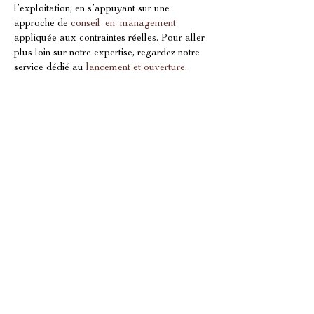
l’exploitation, en s’appuyant sur une 
approche de 
conseil_en_management
appliquée aux contraintes réelles. Pour aller 
plus loin sur notre expertise, regardez notre 
service dédié au 
lancement et ouverture
.
Pourquoi choisir OVERSEES 
INTERNATIONAL COACHING à 
Mandelieu-la-Napoule
Choisir 
OVERSEES INTERNATIONAL 
COACHING
à Mandelieu-la-Napoule
, c’est 
opter pour une équipe qui sait traduire une 
ambition franchise en organisation concrète. 
Nous combinons direction de projets, 
structuration des opérations, management 
des équipes et suivi de performance. La 
marque 
OVERSEES INTERNATIONAL 
COACHING
 s’appuie sur une approche de 
travail qui réduit les frictions et accélère les 
décisions, avec un pilotage inspiré par la 