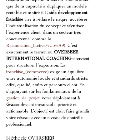
restauration dépend moins du “bon produit” 
que de la capacité à dupliquer un modèle 
rentable et maîtrisé. L’
aide developpement 
franchise
 vise à réduire le risque, accélérer 
l’industrialisation du concept et sécuriser 
l’expérience client, dans un secteur très 
concurrentiel comme la 
Restauration_(activit%C3%A9)
. C’est 
exactement le terrain où 
OVERSEES 
INTERNATIONAL COACHING
 intervient 
pour structurer l’expansion. La 
franchise_(commerce)
 exige un équilibre 
entre autonomie locale et standards stricts: 
offre, qualité, coûts et parcours client. En 
s’appuyant sur les fondamentaux de la 
gestion_de_projet
, votre déploiement 
à 
Grasse
 devient mesurable, priorisé et 
actionnable. L’objectif est clair: faire grandir 
votre réseau avec un niveau de contrôle 
professionnel.
Méthode OVERSEES 