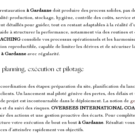
 restauration 
à Gardanne
 doit produire des process solides, pas 
lité: production, stockage, hygiène, contrôle des coûts, service e
 détaillés pour guider, tout en restant adaptables à la réalité d’
 aide à structurer la performance, notamment via des routines et 
OACHING
 consolide vos processus opérationnels et les harmonise
on reproductible, capable de limiter les dérives et de sécuriser la 
 
à Gardanne
 avec régularité.
planning, exécution et pilotage
a coordination des étapes: préparation du site, planification du l
lients. Un lancement mal piloté génère des pertes, des délais et
 de projet est incontournable dans le déploiement. La notion de 
ge
et du suivi des risques. 
OVERSEES INTERNATIONAL CO
air des actions et une gestion proactive des écarts. Pour compléte
ucture votre exécution de bout en bout 
à Gardanne
. Résultat: vous
ces d’atteindre rapidement vos objectifs.