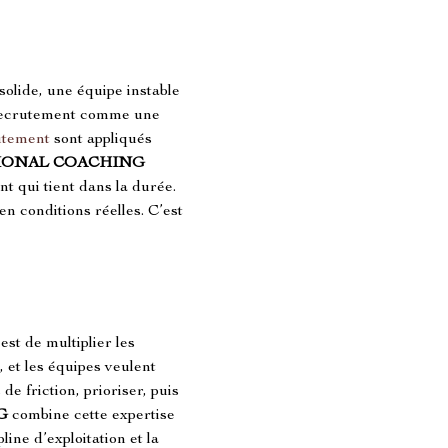
lide, une équipe instable 
e recrutement comme une 
utement
 sont appliqués 
IONAL COACHING
 qui tient dans la durée. 
n conditions réelles. C’est 
 est de multiplier les 
 et les équipes veulent 
de friction, prioriser, puis 
G
 combine cette expertise 
ine d’exploitation et la 