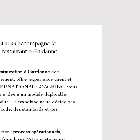
ING accompagne le
 restaurant à Gardanne
estauration à Gardanne
 doit 
ement, offre, expérience client et 
INTERNATIONAL COACHING, vous 
ne idée à un modèle duplicable, 
lité. La franchise ne se décide pas 
thode, des standards et des 
tion : 
process opérationnels
, 
 franchisés. Votre système est 