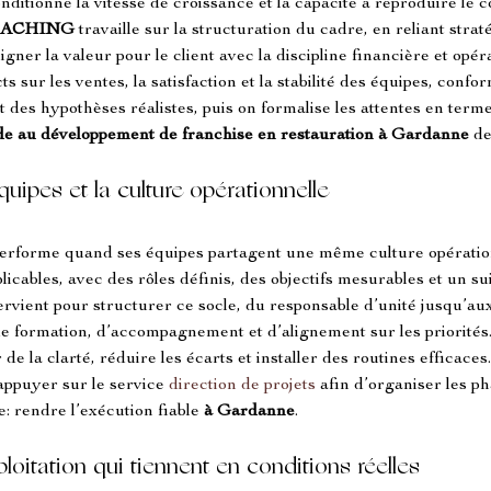
nditionne la vitesse de croissance et la capacité à reproduire le c
OACHING
 travaille sur la structuration du cadre, en reliant straté
aligner la valeur pour le client avec la discipline financière et opé
 sur les ventes, la satisfaction et la stabilité des équipes, conf
t des hypothèses réalistes, puis on formalise les attentes en terme
de au développement de franchise en restauration à Gardanne
 d
uipes et la culture opérationnelle
 performe quand ses équipes partagent une même culture opérati
plicables, avec des rôles définis, des objectifs mesurables et un sui
tervient pour structurer ce socle, du responsable d’unité jusqu’aux
e formation, d’accompagnement et d’alignement sur les priorités.
 de la clarté, réduire les écarts et installer des routines efficace
appuyer sur le service 
direction de projets
 afin d’organiser les p
le: rendre l’exécution fiable 
à Gardanne
.
oitation qui tiennent en conditions réelles