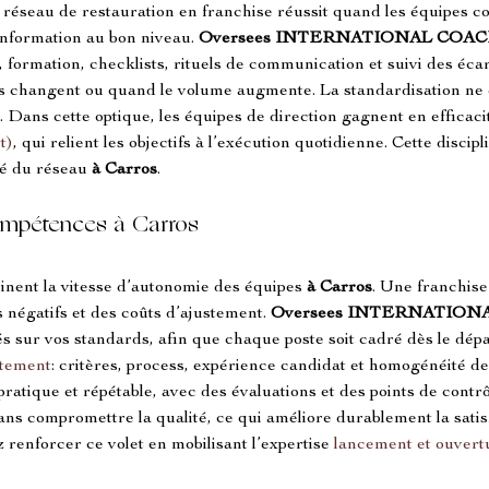
n réseau de restauration en franchise réussit quand les équipes 
information au bon niveau. 
Oversees INTERNATIONAL COA
s, formation, checklists, rituels de communication et suivi des écar
s changent ou quand le volume augmente. La standardisation ne doi
s. Dans cette optique, les équipes de direction gagnent en efficac
t)
, qui relient les objectifs à l’exécution quotidienne. Cette discip
té du réseau 
à Carros
.
ompétences à Carros
inent la vitesse d’autonomie des équipes 
à Carros
. Une franchise
 négatifs et des coûts d’ajustement. 
Oversees INTERNATION
és sur vos standards, afin que chaque poste soit cadré dès le dépa
tement
: critères, process, expérience candidat et homogénéité de
pratique et répétable, avec des évaluations et des points de contrôle
s compromettre la qualité, ce qui améliore durablement la satisfa
enforcer ce volet en mobilisant l’expertise 
lancement et ouvert