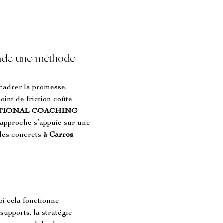
ande une méthode
 cadrer la promesse, 
int de friction coûte 
ATIONAL COACHING
 approche s’appuie sur une 
bles concrets 
à Carros
. 
oi cela fonctionne 
s supports, la stratégie 