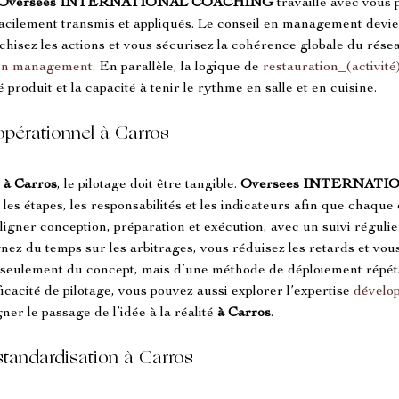
Oversees INTERNATIONAL COACHING
 travaille avec vous 
facilement transmis et appliqués. Le conseil en management devient
archisez les actions et vous sécurisez la cohérence globale du rés
 en management
. En parallèle, la logique de 
restauration_(activité
té produit et la capacité à tenir le rythme en salle et en cuisine.
 opérationnel à Carros
 
à Carros
, le pilotage doit être tangible. 
Oversees INTERNAT
it les étapes, les responsabilités et les indicateurs afin que chaqu
ligner conception, préparation et exécution, avec un suivi régulier
 du temps sur les arbitrages, vous réduisez les retards et vous 
s seulement du concept, mais d’une méthode de déploiement répéta
icacité de pilotage, vous pouvez aussi explorer l’expertise 
dévelo
le passage de l’idée à la réalité 
à Carros
.
tandardisation à Carros