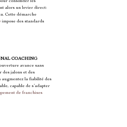
pour consolider les 
 alors un levier direct: 
eau. Cette démarche 
)
 impose des standards 
IONAL COACHING
e ouverture avance sans 
 des jalons et des 
augmentez la fiabilité des 
ble, capable de s’adapter 
ppement de franchises