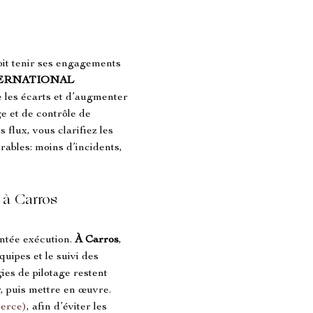
doit tenir ses engagements 
TERNATIONAL 
e les écarts et d’augmenter 
e et de contrôle de 
flux, vous clarifiez les 
rables: moins d’incidents, 
 à Carros
ntée exécution. 
À Carros
, 
uipes et le suivi des 
es de pilotage restent 
r, puis mettre en œuvre. 
erce)
, afin d’éviter les 