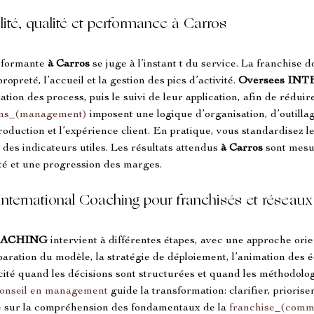
lité, qualité et performance à Carros
rformante 
à Carros
 se juge à l’instant t du service. La franchise 
ropreté, l’accueil et la gestion des pics d’activité. 
Oversees IN
ion des process, puis le suivi de leur application, afin de réduir
ons_(management)
 imposent une logique d’organisation, d’outillag
duction et l’expérience client. En pratique, vous standardisez les 
 des indicateurs utiles. Les résultats attendus 
à Carros
 sont mesu
ité et une progression des marges.
ernational Coaching pour franchisés et réseaux
OACHING
 intervient à différentes étapes, avec une approche orie
ration du modèle, la stratégie de déploiement, l’animation des éq
ité quand les décisions sont structurées et quand les méthodologi
onseil en management
 guide la transformation: clarifier, priorise
se sur la compréhension des fondamentaux de la 
franchise_(comm