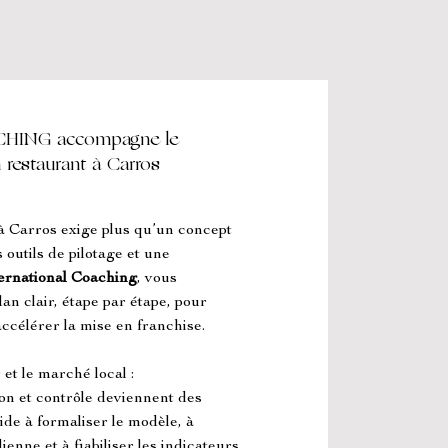
ING accompagne le
 restaurant à Carros
à Carros exige plus qu’un concept 
 outils de pilotage et une 
ernational Coaching
, vous 
an clair, étape par étape, pour 
 accélérer la mise en franchise.
et le marché local : 
ion et contrôle deviennent des 
e à formaliser le modèle, à 
enne et à fiabiliser les indicateurs 