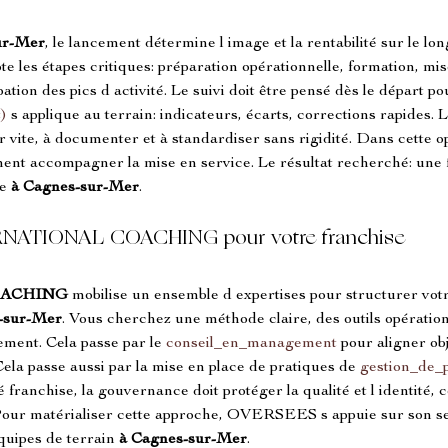
ur-Mer
, le lancement détermine l image et la rentabilité sur le lon
lote les étapes critiques: préparation opérationnelle, formation, mi
ation des pics d activité. Le suivi doit être pensé dès le départ po
)
 s applique au terrain: indicateurs, écarts, corrections rapides. 
r vite, à documenter et à standardiser sans rigidité. Dans cette o
ment accompagner la mise en service. Le résultat recherché: une 
e 
à Cagnes-sur-Mer
.
RNATIONAL COACHING pour votre franchise
OACHING
 mobilise un ensemble d expertises pour structurer vot
s-sur-Mer
. Vous cherchez une méthode claire, des outils opération
ment. Cela passe par le 
conseil_en_management
 pour aligner obj
la passe aussi par la mise en place de pratiques de 
gestion_de_p
té franchise, la gouvernance doit protéger la qualité et l identité,
Pour matérialiser cette approche, OVERSEES s appuie sur son se
quipes de terrain 
à Cagnes-sur-Mer
.