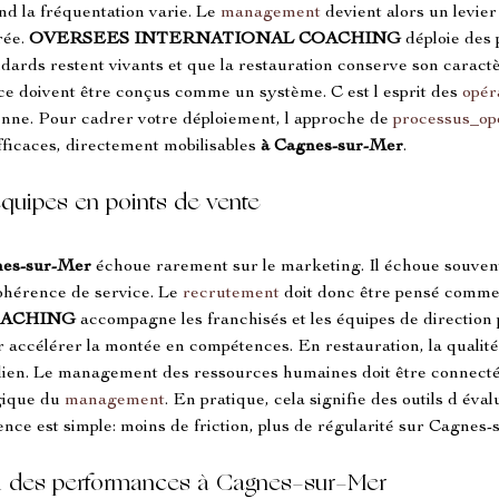
d la fréquentation varie. Le 
management
 devient alors un levier
ée. 
OVERSEES INTERNATIONAL COACHING
 déploie des
ndards restent vivants et que la restauration conserve son caractè
vice doivent être conçus comme un système. C est l esprit des 
opér
ienne. Pour cadrer votre déploiement, l approche de 
processus_op
ficaces, directement mobilisables 
à Cagnes-sur-Mer
.
équipes en points de vente
nes-sur-Mer
 échoue rarement sur le marketing. Il échoue souvent
ohérence de service. Le 
recrutement
 doit donc être pensé comme
OACHING
 accompagne les franchisés et les équipes de direction po
 accélérer la montée en compétences. En restauration, la qualité
tidien. Le management des ressources humaines doit être connecté 
gique du 
management
. En pratique, cela signifie des outils d éval
ence est simple: moins de friction, plus de régularité sur Cagnes
vi des performances à Cagnes-sur-Mer