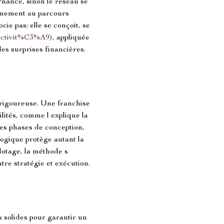
nance, sinon le réseau se 
onnement au parcours 
ie pas: elle se conçoit, se 
activit%C3%A9)
, appliquée 
les surprises financières.
 rigoureuse. Une franchise 
lités, comme l explique la 
les phases de conception, 
logique protège autant la 
lotage, la méthode s 
tre stratégie et exécution.
s solides pour garantir un 