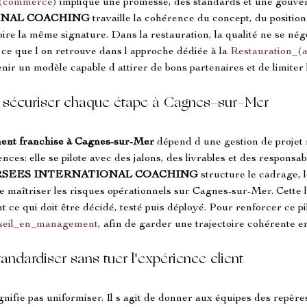
_(commerce)
 implique une promesse, des standards et une gouver
ONAL COACHING
 travaille la cohérence du concept, du positi
re la même signature. Dans la restauration, la qualité ne se négoc
ce que l on retrouve dans l approche dédiée à la 
Restauration_(
btenir un modèle capable d attirer de bons partenaires et de limiter 
g: sécuriser chaque étape à Cagnes-sur-Mer
ent franchise
à Cagnes-sur-Mer
 dépend d une gestion de projet
ces: elle se pilote avec des jalons, des livrables et des responsabi
SEES INTERNATIONAL COACHING
 structure le cadrage, 
 de maîtriser les risques opérationnels sur Cagnes-sur-Mer. Cette 
t ce qui doit être décidé, testé puis déployé. Pour renforcer ce pi
seil_en_management
, afin de garder une trajectoire cohérente en
ndardiser sans tuer l'expérience client
gnifie pas uniformiser. Il s agit de donner aux équipes des repère