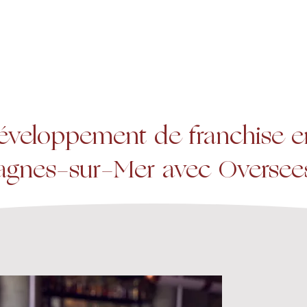
A propos
Services
Expertise
éveloppement de franchise en
agnes-sur-Mer avec Oversee