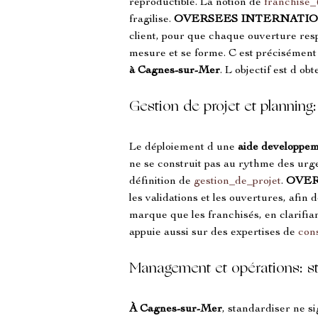
reproductible. La notion de 
franchise
fragilise. 
OVERSEES INTERNATI
client, pour que chaque ouverture respi
mesure et se forme. C est précisément 
à Cagnes-sur-Mer
. L objectif est d o
Gestion de projet et plannin
Le déploiement d une 
aide developpem
ne se construit pas au rythme des urgen
définition de 
gestion_de_projet
. 
OVER
les validations et les ouvertures, afin
marque que les franchisés, en clarifian
appuie aussi sur des expertises de 
con
Management et opérations: sta
À Cagnes-sur-Mer
, standardiser ne si