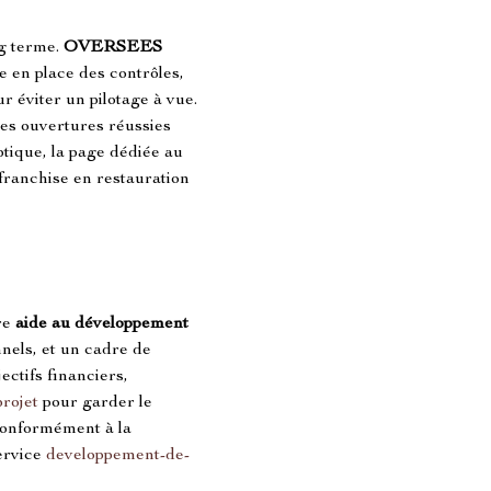
g terme. 
OVERSEES 
se en place des contrôles, 
ur éviter un pilotage à vue. 
Les ouvertures réussies 
ptique, la page dédiée au 
franchise en restauration 
re 
aide au développement 
nels, et un cadre de 
ectifs financiers, 
rojet
 pour garder le 
 conformément à la 
rvice 
developpement-de-