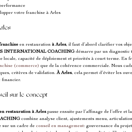
a performance
lopper votre franchise à Arles
Arles
franchise
 en restauration 
à Arles
, il faut d’abord clarifier vos obj
S INTERNATIONAL COACHING
 démarre par un diagnostic 
locale, capacité de déploiement et priorités à court terme. En fr
anchise (commerce)
 que de la cohérence commerciale. Nous cadr
sques, critères de validation. 
À Arles
, cela permet d’éviter les ouv
 financier.
seil sur le concept
en restauration à Arles
 passe ensuite par l’affinage de l’offre et la
OACHING
 combine analyse client, ajustements menu, articulation
e sur un cadre de 
conseil en management
: gouvernance du projet