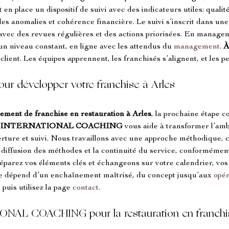
 en place un dispositif de suivi avec des indicateurs utiles: qualité
es anomalies et cohérence financière. Le suivi s’inscrit dans une
 avec des revues régulières et des actions priorisées. En manageme
un niveau constant, en ligne avec les attendus du 
management
. 
À
lient. Les équipes apprennent, les franchisés s’alignent, et les p
our développer votre franchise à Arles
ement de franchise en restauration à Arles
, la prochaine étape co
 INTERNATIONAL COACHING
 vous aide à transformer l’amb
rture et suivi. Nous travaillons avec une approche méthodique, c
iffusion des méthodes et la continuité du service, conformément 
 préparez vos éléments clés et échangeons sur votre calendrier, vos
ite dépend d’un enchaînement maîtrisé, du concept jusqu’aux 
opé
s
 puis utilisez la page 
contact
.
NAL COACHING pour la restauration en franchi