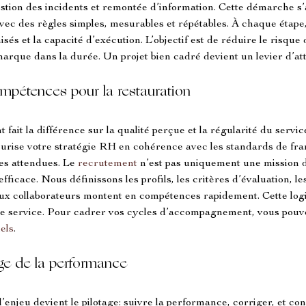
estion des incidents et remontée d’information. Cette démarche s’a
 avec des règles simples, mesurables et répétables. À chaque étape,
és et la capacité d’exécution. L’objectif est de réduire le risque 
arque dans la durée. Un projet bien cadré devient un levier d’attr
mpétences pour la restauration
t fait la différence sur la qualité perçue et la régularité du service
curise votre stratégie RH en cohérence avec les standards de fra
s attendues. Le 
recrutement
 n’est pas uniquement une mission d
ficace. Nous définissons les profils, les critères d’évaluation, les
ux collaborateurs montent en compétences rapidement. Cette logiq
 de service. Pour cadrer vos cycles d’accompagnement, vous pouv
els
.
age de la performance
 l’enjeu devient le pilotage: suivre la performance, corriger, et con