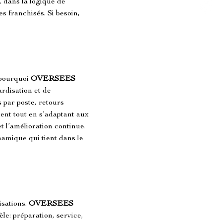
 dans la logique de 
es franchisés. Si besoin, 
pourquoi 
OVERSEES 
disation et de 
s par poste, retours 
ient tout en s’adaptant aux 
et l’amélioration continue. 
namique qui tient dans le 
sations. 
OVERSEES 
le: préparation, service, 