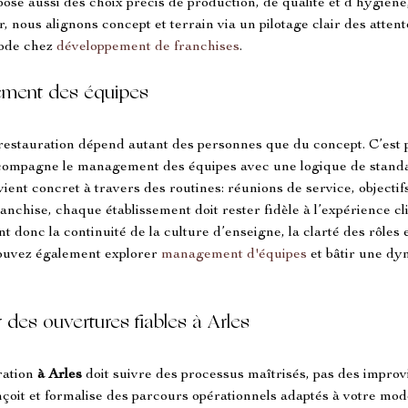
ose aussi des choix précis de production, de qualité et d’hygiène,
, nous alignons concept et terrain via un pilotage clair des attent
ode chez 
développement de franchises
.
ment des équipes
 restauration dépend autant des personnes que du concept. C’est 
compagne le management des équipes avec une logique de standar
vient concret à travers des routines: réunions de service, objectif
anchise, chaque établissement doit rester fidèle à l’expérience cl
nt donc la continuité de la culture d’enseigne, la clarté des rôles 
pouvez également explorer 
management d'équipes
 et bâtir une dy
des ouvertures fiables à Arles
ation 
à Arles
 doit suivre des processus maîtrisés, pas des improvi
nçoit et formalise des parcours opérationnels adaptés à votre modè