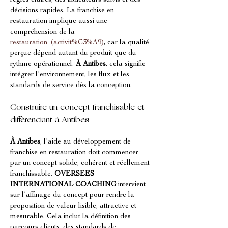
règles claires, des indicateurs suivis et des 
décisions rapides. La franchise en 
restauration implique aussi une 
compréhension de la 
restauration_(activit%C3%A9)
, car la qualité 
perçue dépend autant du produit que du 
rythme opérationnel. 
À Antibes
, cela signifie 
intégrer l’environnement, les flux et les 
standards de service dès la conception.
Construire un concept franchisable et 
différenciant à Antibes
À Antibes
, l’aide au développement de 
franchise en restauration doit commencer 
par un concept solide, cohérent et réellement 
franchissable. 
OVERSEES 
INTERNATIONAL COACHING
 intervient 
sur l’affinage du concept pour rendre la 
proposition de valeur lisible, attractive et 
mesurable. Cela inclut la définition des 
parcours clients, des standards de 